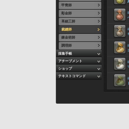
甲冑師
彫金師
革細工師
裁縫師
錬金術師
調理師
採集手帳
アチーブメント
ショップ
テキストコマンド