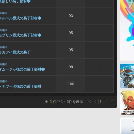
真新しい装丁部材

裁縫師
93
-
ペルペル様式の装丁部材

裁縫師
95
-
モブリン様式の装丁部材

裁縫師
95
-
ヨカフイ様式の装丁
裁縫師
98
-
マムージャ様式の装丁部材

裁縫師
100
-
トナワータ様式の装丁部材
全
6
件中
1
～
6
件を表示
1