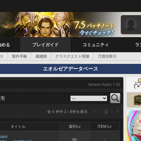
始める
プレイガイド
コミュニティ
ラ
ス
製作手帳
裁縫師
クラスクエスト関連
万貨街取引
エオルゼアデータベース
Version:Patch 7.55
取引
全
6
件中
1
～
6
件を表示
1
タイトル
製作Lv
ITEM Lv
裁縫師
90
-