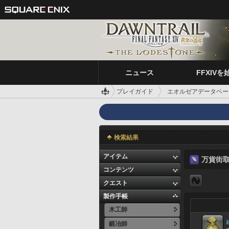
ニュース
FFXIVを
プレイガイド
エオルゼアデータベー
検索結果
アイテム
万貨街
コンテンツ
クエスト
製作手帳
木工師
鍛冶師