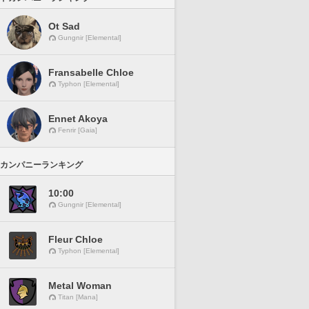
Ot Sad
Gungnir [Elemental]
Fransabelle Chloe
Typhon [Elemental]
Ennet Akoya
Fenrir [Gaia]
カンパニーランキング
10:00
Gungnir [Elemental]
Fleur Chloe
Typhon [Elemental]
Metal Woman
Titan [Mana]