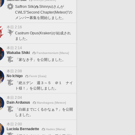
Saffron Silk(
Shinryu)さんが
CWLS"Second Chapter(Meteor)"の
メンバー募集を開始しました。
本日 2:16
Castrum Opus(Kraken)が結成され
ました。
本日 2:14
Wakaba Shiki
Pandaemonium [Mana]
「家なき子」を公開しました。
本日 2:08
No Ichigo
Fenrir [Gaia]
「絶エデン 週３～５ ＠１ ナイ
ト様！」を公開しました。
本日 2:04
Dain Arduous
Mandragora [Meteor]
「白銀までにくるかなぁ？」を公開
しました。
本日 2:00
Luciola Bernadette
Hades [Mana]