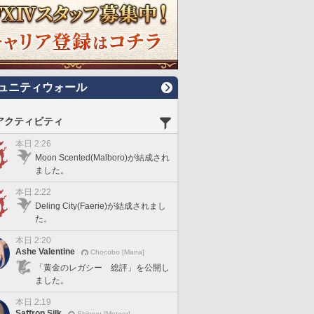
ュニティウォール
アクティビティ
本日 2:26
Moon Scented(Malboro)が結成され
ました。
本日 2:22
Deling City(Faerie)が結成されまし
た。
本日 2:20
Ashe Valentine
Chocobo [Mana]
「黄金のレガシー 総評」を公開し
ました。
本日 2:19
Saffron Silk
Shinryu [Meteor]