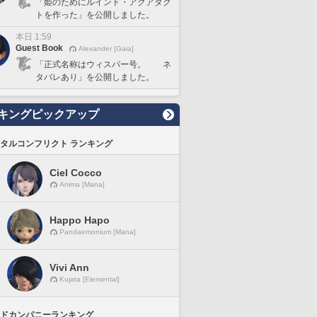
「姫のためにルインド・アクアダク
トを作った」を公開しました。
本日 1:59
Guest Book
Alexander [Gaia]
「正式名称はウィスパー号。 ネ
タバレあり」を公開しました。
キングピックアップ
タルコンフリクト ランキング
Ciel Cocco
Anima [Mana]
Happo Hapo
Pandaemonium [Mana]
Vivi Ann
Kujata [Elemental]
ドカンパニーランキング