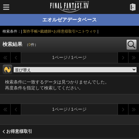
エオルゼアデータベース
検索条件：|
製作手帳>裁縫師>お得意様取引>ニトウィケ
|
検索結果
（
0
件）
1ページ / 1ページ
検索条件に一致するデータは見つかりませんでした。
再度条件を指定して検索してください。
1ページ / 1ページ
お得意様取引