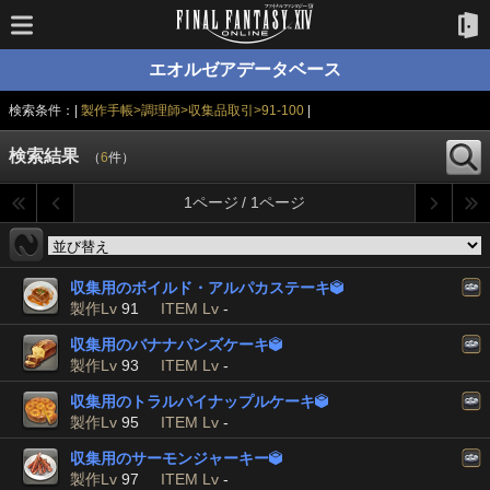
エオルゼアデータベース
検索条件：|
製作手帳>調理師>収集品取引>91-100
|
検索結果
（
6
件）
1ページ / 1ページ
収集用のボイルド・アルパカステーキ

製作Lv
91
ITEM Lv
-
収集用のバナナパンズケーキ

製作Lv
93
ITEM Lv
-
収集用のトラルパイナップルケーキ

製作Lv
95
ITEM Lv
-
収集用のサーモンジャーキー

製作Lv
97
ITEM Lv
-