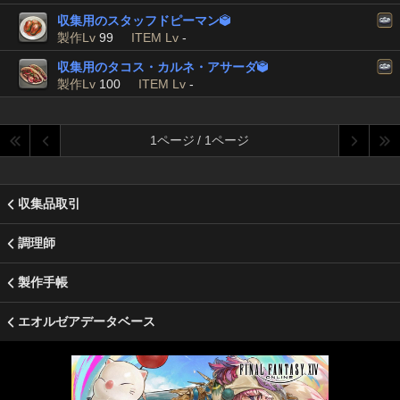
収集用のスタッフドピーマン

製作Lv
99
ITEM Lv
-
収集用のタコス・カルネ・アサーダ

製作Lv
100
ITEM Lv
-
1ページ / 1ページ
収集品取引
調理師
製作手帳
エオルゼアデータベース