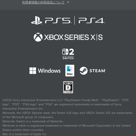
利用者情報の外部送信について
©2026 Sony Interactive Entertainment LLC."PlayStation Family Mark", "PlayStation", "PS5
logo", "PS5", "PS4 logo" and "PS4" are registered trademarks or trademarks of Sony
Interactive Entertainment Inc.
Microsoft, the XBOX Sphere mark, the Series X|S logo and XBOX Series X|S are trademarks
of the Microsoft group of companies.
Nintendo Switch is a trademark of Nintendo.
Windows is either a registered trademark or trademark of Microsoft Corporation in the United
States and/or other countries.
Mac is a trademark of Apple Inc.