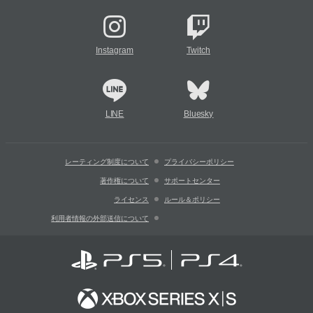
Instagram
Twitch
LINE
Bluesky
レーティング制度について
プライバシーポリシー
著作権について
サポートセンター
ライセンス
ルール＆ポリシー
利用者情報の外部送信について