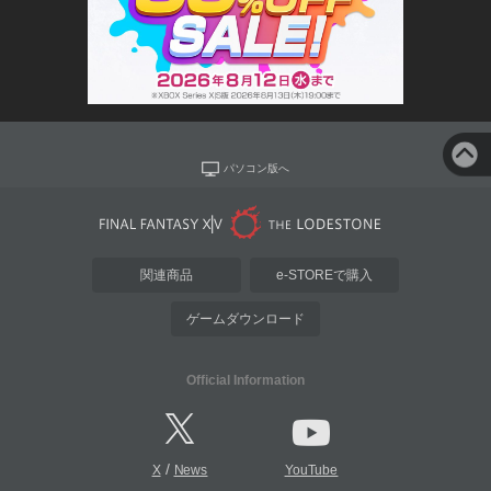
パソコン版へ
関連商品
e-STOREで購入
ゲームダウンロード
Official Information
/
X
News
YouTube