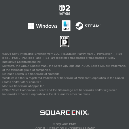
©2026 Sony Interactive Entertainment LLC."PlayStation Family Mark", "PlayStation", "PS5
logo", "PS5", "PS4 logo" and "PS4" are registered trademarks or trademarks of Sony
Interactive Entertainment Inc.
Microsoft, the XBOX Sphere mark, the Series X|S logo and XBOX Series X|S are trademarks
of the Microsoft group of companies.
Nintendo Switch is a trademark of Nintendo.
Windows is either a registered trademark or trademark of Microsoft Corporation in the United
States and/or other countries.
Mac is a trademark of Apple Inc.
©2026 Valve Corporation. Steam and the Steam logo are trademarks and/or registered
trademarks of Valve Corporation in the U.S. and/or other countries.
© SQUARE ENIX
LOGO ILLUSTRATION:© YOSHITAKA AMANO