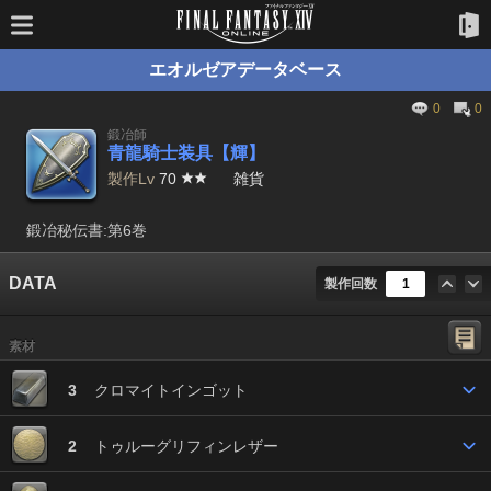
エオルゼアデータベース
0
0
鍛冶師
青龍騎士装具【輝】
製作Lv
70
雑貨
鍛冶秘伝書:第6巻
DATA
製作回数
素材
3
クロマイトインゴット
2
トゥルーグリフィンレザー