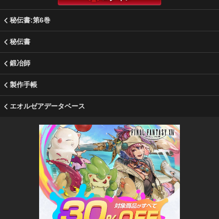
秘伝書:第6巻
秘伝書
鍛冶師
製作手帳
エオルゼアデータベース