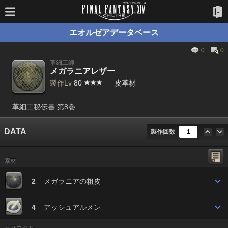
エオルゼアデータベース
0
0
革細工師
メガラニアレザー
製作Lv
80
皮革材
革細工秘伝書:第8巻
DATA
製作回数
素材
2
メガラニアの粗皮
4
アッシュアルメン