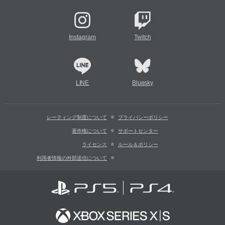
Instagram
Twitch
LINE
Bluesky
レーティング制度について
プライバシーポリシー
著作権について
サポートセンター
ライセンス
ルール＆ポリシー
利用者情報の外部送信について