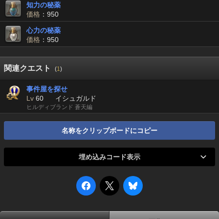
知力の秘薬
価格
：950
心力の秘薬
価格
：950
関連クエスト
(
1
)
事件屋を探せ
Lv
60
イシュガルド
ヒルディブランド 蒼天編
名称をクリップボードにコピー
埋め込みコード表示