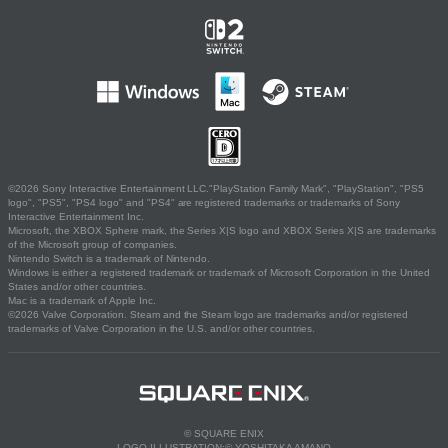
©2026 Sony Interactive Entertainment LLC."PlayStation Family Mark", "PlayStation", "PS5
logo", "PS5", "PS4 logo" and "PS4" are registered trademarks or trademarks of Sony
Interactive Entertainment Inc.
Microsoft, the XBOX Sphere mark, the Series X|S logo and XBOX Series X|S are trademarks
of the Microsoft group of companies.
Nintendo Switch is a trademark of Nintendo.
Windows is either a registered trademark or trademark of Microsoft Corporation in the United
States and/or other countries.
Mac is a trademark of Apple Inc.
©2026 Valve Corporation. Steam and the Steam logo are trademarks and/or registered
trademarks of Valve Corporation in the U.S. and/or other countries.
© SQUARE ENIX
LOGO ILLUSTRATION:© YOSHITAKA AMANO