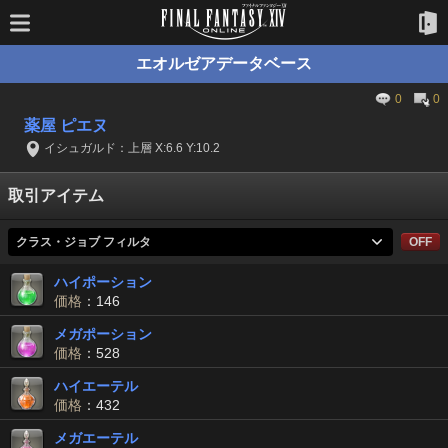
エオルゼアデータベース
0
0
薬屋 ピエヌ
イシュガルド：上層 X:6.6 Y:10.2
取引アイテム
クラス・ジョブ フィルタ
OFF
ハイポーション
価格
：146
メガポーション
価格
：528
ハイエーテル
価格
：432
メガエーテル