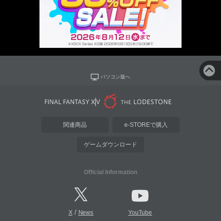
パソコン版へ
関連商品
e-STOREで購入
ゲームダウンロード
Official Information
/
X
News
YouTube