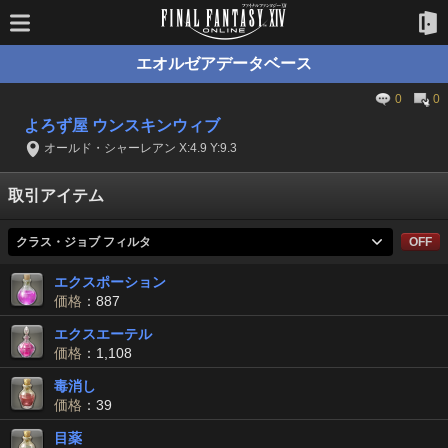
エオルゼアデータベース
0
0
よろず屋 ウンスキンウィブ
オールド・シャーレアン X:4.9 Y:9.3
取引アイテム
クラス・ジョブ フィルタ
OFF
エクスポーション
価格
：887
エクスエーテル
価格
：1,108
毒消し
価格
：39
目薬