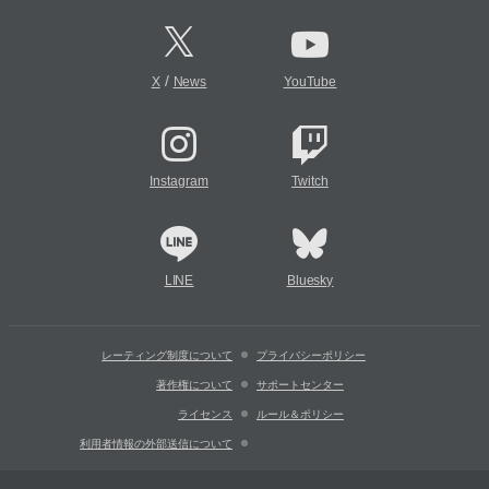
/
X
News
YouTube
Instagram
Twitch
LINE
Bluesky
レーティング制度について
プライバシーポリシー
著作権について
サポートセンター
ライセンス
ルール＆ポリシー
利用者情報の外部送信について