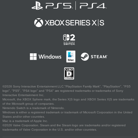
©2026 Sony Interactive Entertainment LLC."PlayStation Family Mark", "PlayStation", "PS5
logo", "PS5", "PS4 logo" and "PS4" are registered trademarks or trademarks of Sony
Interactive Entertainment Inc.
Microsoft, the XBOX Sphere mark, the Series X|S logo and XBOX Series X|S are trademarks
of the Microsoft group of companies.
Nintendo Switch is a trademark of Nintendo.
Windows is either a registered trademark or trademark of Microsoft Corporation in the United
States and/or other countries.
Mac is a trademark of Apple Inc.
©2026 Valve Corporation. Steam and the Steam logo are trademarks and/or registered
trademarks of Valve Corporation in the U.S. and/or other countries.