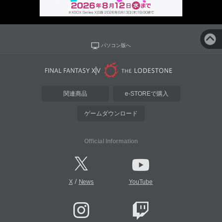
パソコン版へ
関連商品
e-STOREで購入
ゲームダウンロード
Official Information
/
X
News
YouTube