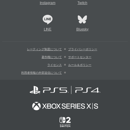
Instagram
Twitch
LINE
Bluesky
レーティング制度について
プライバシーポリシー
著作権について
サポートセンター
ライセンス
ルール＆ポリシー
利用者情報の外部送信について