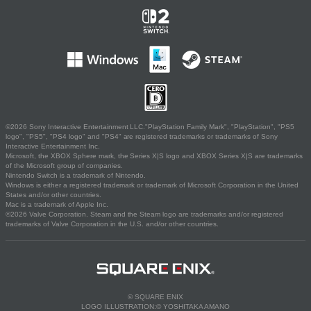
©2026 Sony Interactive Entertainment LLC."PlayStation Family Mark", "PlayStation", "PS5
logo", "PS5", "PS4 logo" and "PS4" are registered trademarks or trademarks of Sony
Interactive Entertainment Inc.
Microsoft, the XBOX Sphere mark, the Series X|S logo and XBOX Series X|S are trademarks
of the Microsoft group of companies.
Nintendo Switch is a trademark of Nintendo.
Windows is either a registered trademark or trademark of Microsoft Corporation in the United
States and/or other countries.
Mac is a trademark of Apple Inc.
©2026 Valve Corporation. Steam and the Steam logo are trademarks and/or registered
trademarks of Valve Corporation in the U.S. and/or other countries.
© SQUARE ENIX
LOGO ILLUSTRATION:© YOSHITAKA AMANO