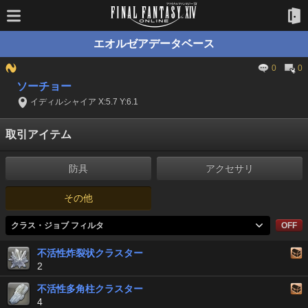
エオルゼアデータベース
0
0
ソーチョー
イディルシャイア X:5.7 Y:6.1
取引アイテム
防具
アクセサリ
その他
クラス・ジョブ フィルタ
OFF
不活性炸裂状クラスター
2
不活性多角柱クラスター
4