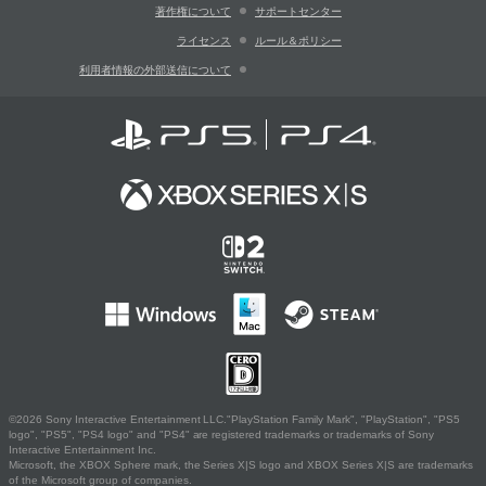
著作権について
サポートセンター
ライセンス
ルール＆ポリシー
利用者情報の外部送信について
©2026 Sony Interactive Entertainment LLC."PlayStation Family Mark", "PlayStation", "PS5
logo", "PS5", "PS4 logo" and "PS4" are registered trademarks or trademarks of Sony
Interactive Entertainment Inc.
Microsoft, the XBOX Sphere mark, the Series X|S logo and XBOX Series X|S are trademarks
of the Microsoft group of companies.