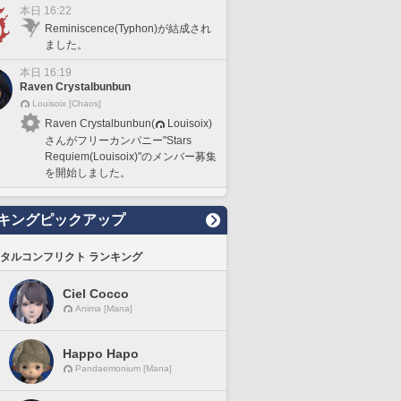
本日 16:22
Reminiscence(Typhon)が結成され
ました。
本日 16:19
Raven Crystalbunbun
Louisoix [Chaos]
Raven Crystalbunbun(
Louisoix)
さんがフリーカンパニー"Stars
Requiem(Louisoix)"のメンバー募集
を開始しました。
キングピックアップ
タルコンフリクト ランキング
Ciel Cocco
Anima [Mana]
Happo Hapo
Pandaemonium [Mana]