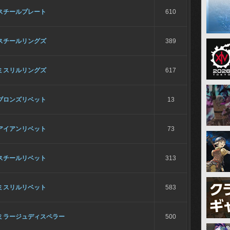
スチールプレート
610
スチールリングズ
389
ミスリルリングズ
617
ブロンズリベット
13
アイアンリベット
73
スチールリベット
313
ミスリルリベット
583
ミラージュディスペラー
500