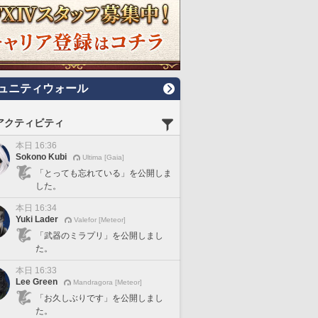
ュニティウォール
アクティビティ
本日 16:36
Sokono Kubi
Ultima [Gaia]
「とっても忘れている」を公開しま
した。
本日 16:34
Yuki Lader
Valefor [Meteor]
「武器のミラプリ」を公開しまし
た。
本日 16:33
Lee Green
Mandragora [Meteor]
「お久しぶりです」を公開しまし
た。