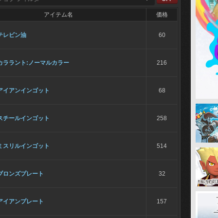
アイテム名
価格
テレビン油
60
カララント:ノーマルカラー
216
アイアンインゴット
68
スチールインゴット
258
ミスリルインゴット
514
ブロンズプレート
32
アイアンプレート
157