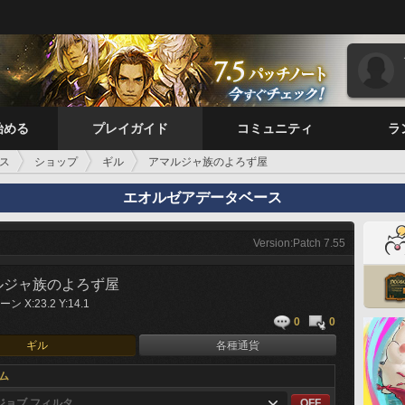
始める
プレイガイド
コミュニティ
ラ
ス
ショップ
ギル
アマルジャ族のよろず屋
エオルゼアデータベース
Version:Patch 7.55
ルジャ族のよろず屋
 X:23.2 Y:14.1
0
0
ギル
各種通貨
ム
ジョブ フィルタ
OFF