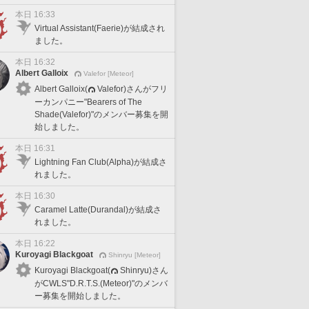
本日 16:33
Virtual Assistant(Faerie)が結成され
ました。
本日 16:32
Albert Galloix
Valefor [Meteor]
Albert Galloix(
Valefor)さんがフリ
ーカンパニー"Bearers of The
Shade(Valefor)"のメンバー募集を開
始しました。
本日 16:31
Lightning Fan Club(Alpha)が結成さ
れました。
本日 16:30
Caramel Latte(Durandal)が結成さ
れました。
本日 16:22
Kuroyagi Blackgoat
Shinryu [Meteor]
Kuroyagi Blackgoat(
Shinryu)さん
がCWLS"D.R.T.S.(Meteor)"のメンバ
ー募集を開始しました。