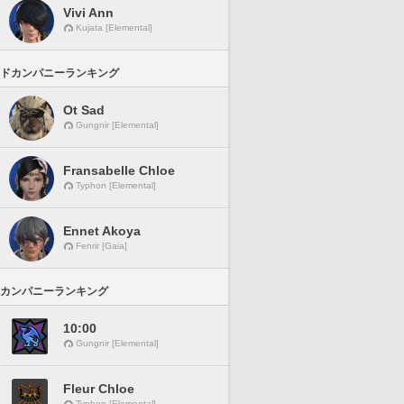
Vivi Ann
Kujata [Elemental]
ドカンパニーランキング
Ot Sad
Gungnir [Elemental]
Fransabelle Chloe
Typhon [Elemental]
Ennet Akoya
Fenrir [Gaia]
カンパニーランキング
10:00
Gungnir [Elemental]
Fleur Chloe
Typhon [Elemental]