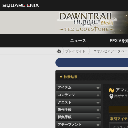
ニュース
FFXIVを
プレイガイド
エオルゼアデータベー
検索結果
アイテム
アマ
コンテンツ
南ザナラーン
クエスト
製作手帳
採集手帳
取引アイテ
アチーブメント
クラス・