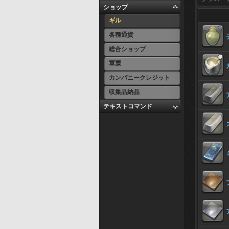
ショップ
ギル
各種通貨
総合ショップ
軍票
カンパニークレジット
収集品納品
テキストコマンド