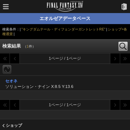
エオルゼアデータベース
検索条件：|
"キングダムテール・ディフェンダーガントレットRE"
|
ショップ>各
種通貨
|
検索結果
（
1
件）
1ページ / 1ページ
セオネ
ソリューション・ナイン X:8.5 Y:13.6
1ページ / 1ページ
ショップ