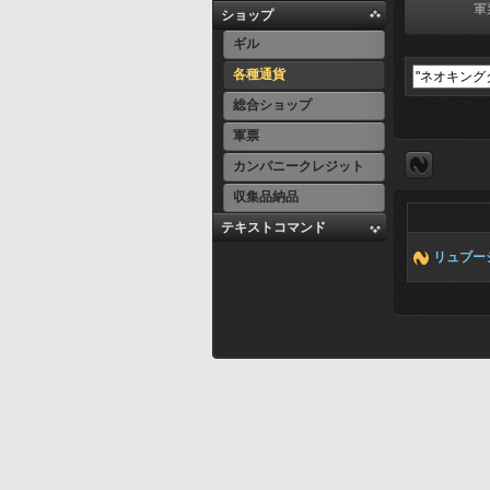
軍
ショップ
ギル
各種通貨
総合ショップ
軍票
カンパニークレジット
収集品納品
テキストコマンド
リュブー