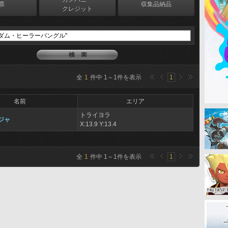
票
収集品納品
クレジット
全
1
件中
1
～
1
件を表示
1
名前
エリア
トライヨラ
ジャ
X:13.9 Y:13.4
全
1
件中
1
～
1
件を表示
1