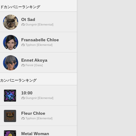
ドカンパニーランキング
Ot Sad
Gungnir [Elemental]
Fransabelle Chloe
Typhon [Elemental]
Ennet Akoya
Fenrir [Gaia]
カンパニーランキング
10:00
Gungnir [Elemental]
Fleur Chloe
Typhon [Elemental]
Metal Woman