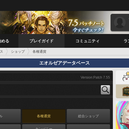
始める
プレイガイド
コミュニティ
ラ
ス
ショップ
各種通貨
エオルゼアデータベース
Version:Patch 7.55
ル
各種通貨
総合ショップ
カンパニー