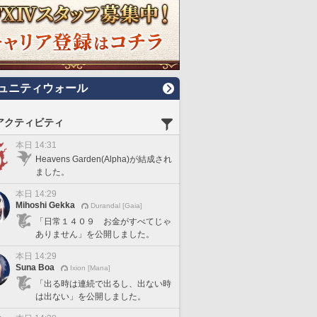
ュニティウォール
アクティビティ
本日 14:31
Heavens Garden(Alpha)が結成され
ました。
本日 14:29
Mihoshi Gekka
Durandal [Gaia]
「日常１４０９ お金がすべてじゃ
ありません」を公開しました。
本日 14:29
Suna Boa
Ixion [Mana]
「出る時は連続で出るし、出ない時
は出ない」を公開しました。