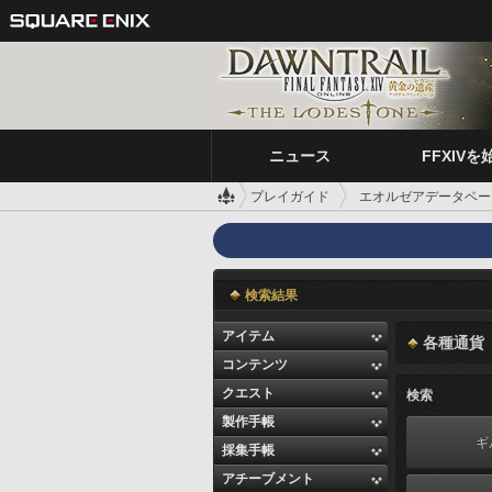
ニュース
FFXIVを
プレイガイド
エオルゼアデータベー
検索結果
アイテム
各種通貨
コンテンツ
クエスト
検索
製作手帳
ギ
採集手帳
アチーブメント