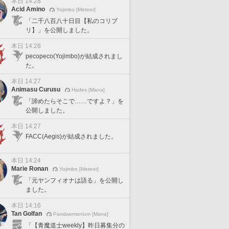
本日 14:28
Acid Amino
Yojimbo [Meteor]
「二千八百八十日目【私のコリブ
リ】」を公開しました。
本日 14:28
pecopeco(Yojimbo)が結成されまし
た。
本日 14:27
Animasu Curusu
Hades [Mana]
「諦めたらそこで……ですよ？」を
公開しました。
本日 14:27
FACC(Aegis)が結成されました。
本日 14:24
Marie Ronan
Yojimbo [Meteor]
「元ヤンフィオナは語る」を公開し
ました。
本日 14:16
Tan Golfan
Pandaemonium [Mana]
「【青魔道士weekly】昨日募集分の