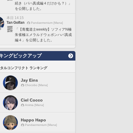
続き（バハ真成編４だけかも？）」
を公開しました。
本日 14:15
Tan Golfan
Pandaemonium [Mana]
「【青魔道士weekly】ソフィアN極
朱雀極エメラルドウェポンハバ真成
編４」を公開しました。
キングピックアップ
タルコンフリクト ランキング
Jay Eins
Chocobo [Mana]
Ciel Cocco
Anima [Mana]
Happo Hapo
Pandaemonium [Mana]