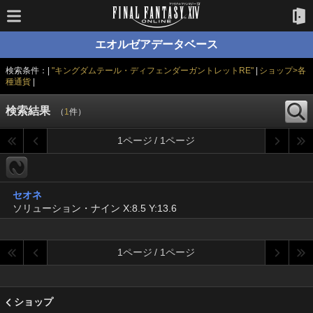
エオルゼアデータベース
検索条件：|
"キングダムテール・ディフェンダーガントレットRE"
|
ショップ>各
種通貨
|
検索結果
（
1
件）
1ページ / 1ページ
セオネ
ソリューション・ナイン X:8.5 Y:13.6
1ページ / 1ページ
ショップ