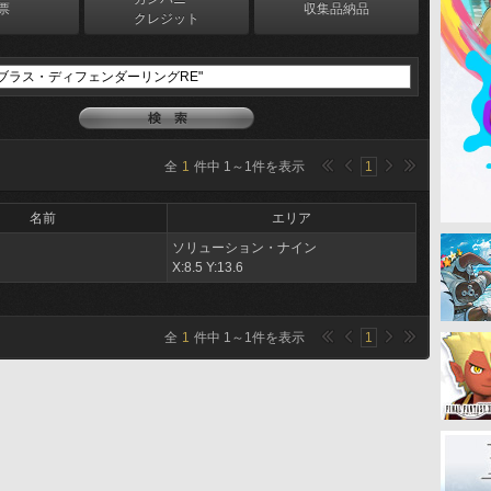
票
収集品納品
クレジット
全
1
件中
1
～
1
件を表示
1
名前
エリア
ソリューション・ナイン
X:8.5 Y:13.6
全
1
件中
1
～
1
件を表示
1