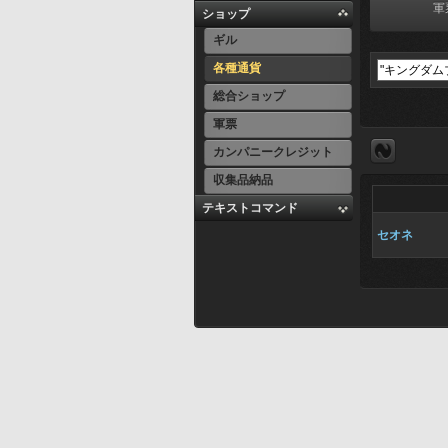
軍
ショップ
ギル
各種通貨
総合ショップ
軍票
カンパニークレジット
収集品納品
テキストコマンド
セオネ