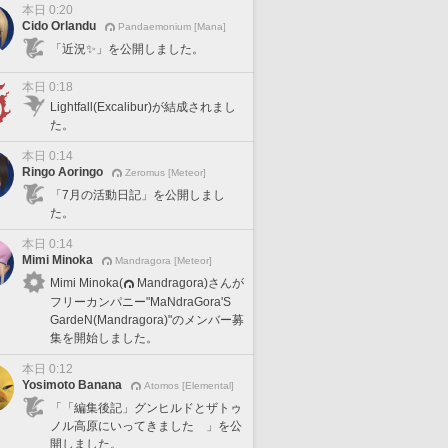
本日 0:20
Cido Orlandu
Pandaemonium [Mana]
「近況✨」を公開しました。
本日 0:18
Lightfall(Excalibur)が結成されまし
た。
本日 0:14
Ringo Aoringo
Zeromus [Meteor]
「7月の活動日記」を公開しまし
た。
本日 0:14
Mimi Minoka
Mandragora [Meteor]
Mimi Minoka(
Mandragora)さんが
フリーカンパニー"MaNdraGora'S
GardeN(Mandragora)"のメンバー募
集を開始しました。
本日 0:12
Yosimoto Banana
Atomos [Elemental]
「「編集後記」グンヒルドとザトゥ
ノル高原にいってきました 」を公
開しました。