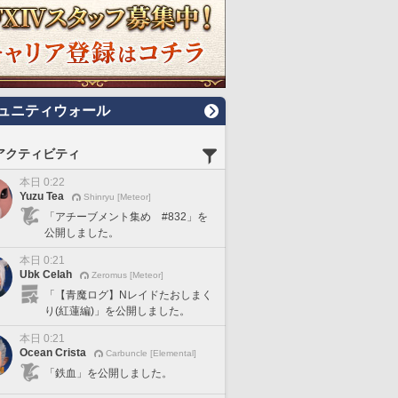
ュニティウォール
アクティビティ
本日 0:22
Yuzu Tea
Shinryu [Meteor]
「アチーブメント集め #832」を
公開しました。
本日 0:21
Ubk Celah
Zeromus [Meteor]
「【青魔ログ】Nレイドたおしまく
り(紅蓮編)」を公開しました。
本日 0:21
Ocean Crista
Carbuncle [Elemental]
「鉄血」を公開しました。