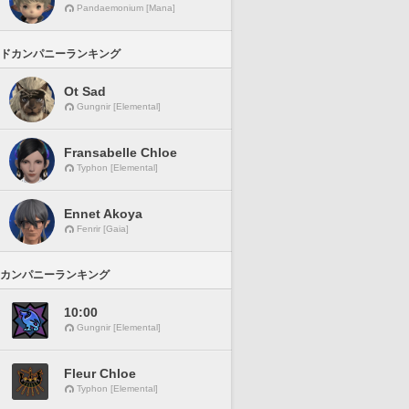
Pandaemonium [Mana]
ドカンパニーランキング
Ot Sad
Gungnir [Elemental]
Fransabelle Chloe
Typhon [Elemental]
Ennet Akoya
Fenrir [Gaia]
カンパニーランキング
10:00
Gungnir [Elemental]
Fleur Chloe
Typhon [Elemental]