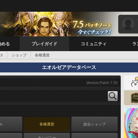
始める
プレイガイド
コミュニティ
ラ
ス
ショップ
各種通貨
エオルゼアデータベース
Version:Patch 7.55
ル
各種通貨
総合ショップ
カンパニー