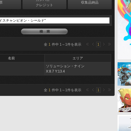
票
収集品納品
クレジット
全
1
件中
1
～
1
件を表示
1
名前
エリア
ソリューション・ナイン
X:8.7 Y:13.4
全
1
件中
1
～
1
件を表示
1