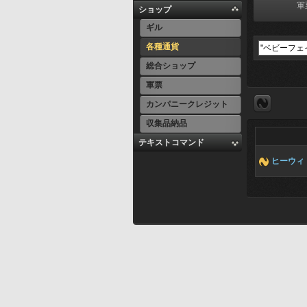
軍
ショップ
ギル
各種通貨
総合ショップ
軍票
カンパニークレジット
収集品納品
テキストコマンド
ヒーウィ