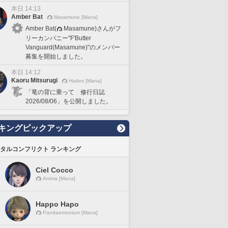
本日 14:13
Amber Bat
Masamune [Mana]
Amber Bat(
Masamune)さんがフ
リーカンパニー"F'Butter
Vanguard(Masamune)"のメンバー
募集を開始しました。
本日 14:12
Kaoru Mitsurugi
Hades [Mana]
「竜の背に乗って 修行日誌
2026/08/06」を公開しました。
キングピックアップ
タルコンフリクト ランキング
Ciel Cocco
Anima [Mana]
Happo Hapo
Pandaemonium [Mana]