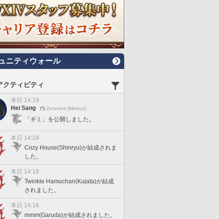
ュニティウォール
アクティビティ
本日 14:19
Hei Sang
Zeromus [Meteor]
「ギミ」を公開しました。
本日 14:18
Cozy House(Shinryu)が結成されま
した。
本日 14:18
Twinkle Hamuchan(Kujata)が結成
されました。
本日 14:16
mmm(Garuda)が結成されました。