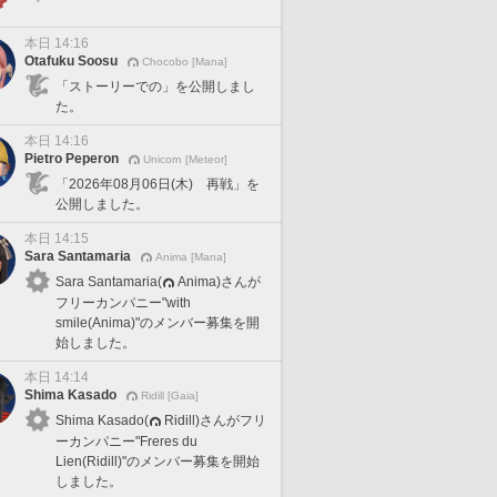
本日 14:16
Otafuku Soosu
Chocobo [Mana]
「ストーリーでの」を公開しまし
た。
本日 14:16
Pietro Peperon
Unicorn [Meteor]
「2026年08月06日(木) 再戦」を
公開しました。
本日 14:15
Sara Santamaria
Anima [Mana]
Sara Santamaria(
Anima)さんが
フリーカンパニー"with
smile(Anima)"のメンバー募集を開
始しました。
本日 14:14
Shima Kasado
Ridill [Gaia]
Shima Kasado(
Ridill)さんがフリ
ーカンパニー"Freres du
Lien(Ridill)"のメンバー募集を開始
しました。