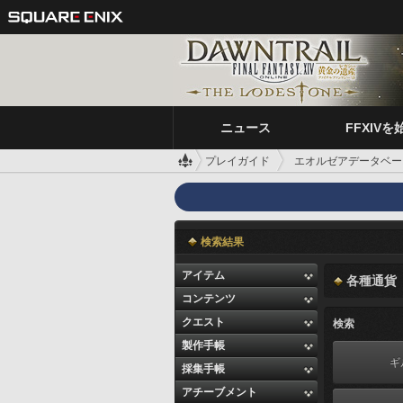
ニュース
FFXIVを
プレイガイド
エオルゼアデータベー
検索結果
アイテム
各種通貨
コンテンツ
クエスト
検索
製作手帳
ギ
採集手帳
アチーブメント