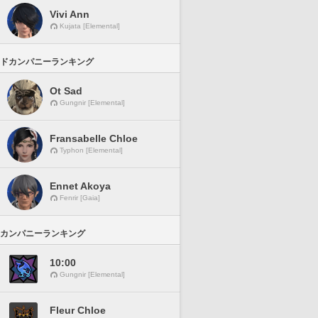
Vivi Ann
Kujata [Elemental]
ドカンパニーランキング
Ot Sad
Gungnir [Elemental]
Fransabelle Chloe
Typhon [Elemental]
Ennet Akoya
Fenrir [Gaia]
カンパニーランキング
10:00
Gungnir [Elemental]
Fleur Chloe