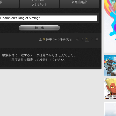
票
収集品納品
クレジット
全
0
件中
0
～
0
件を表示
1
検索条件に一致するデータは見つかりませんでした。
再度条件を指定して検索してください。