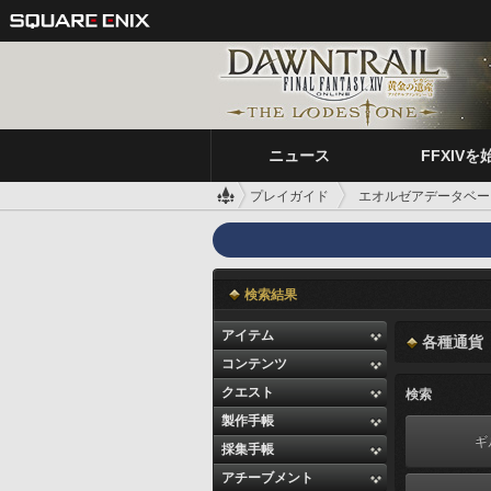
ニュース
FFXIVを
プレイガイド
エオルゼアデータベー
検索結果
アイテム
各種通貨
コンテンツ
クエスト
検索
製作手帳
ギ
採集手帳
アチーブメント