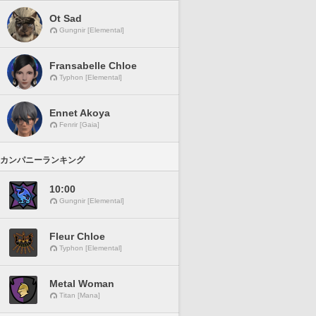
Ot Sad
Gungnir [Elemental]
Fransabelle Chloe
Typhon [Elemental]
Ennet Akoya
Fenrir [Gaia]
カンパニーランキング
10:00
Gungnir [Elemental]
Fleur Chloe
Typhon [Elemental]
Metal Woman
Titan [Mana]