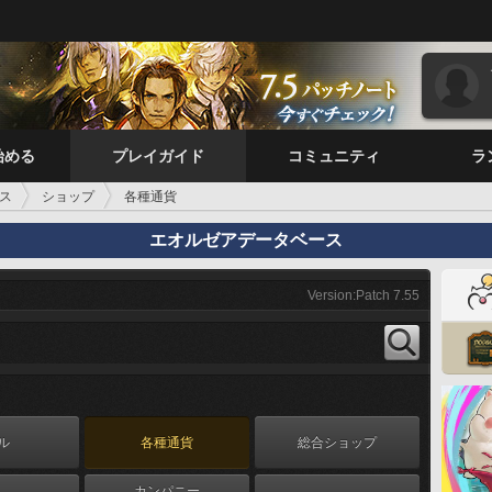
始める
プレイガイド
コミュニティ
ラ
ス
ショップ
各種通貨
エオルゼアデータベース
Version:Patch 7.55
ル
各種通貨
総合ショップ
カンパニー