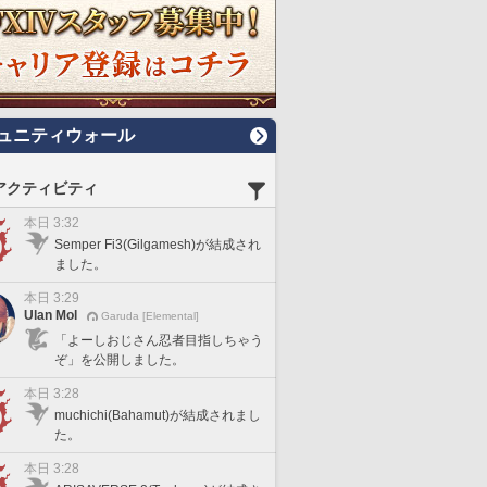
ュニティウォール
アクティビティ
本日 3:32
Semper Fi3(Gilgamesh)が結成され
ました。
本日 3:29
Ulan Mol
Garuda [Elemental]
「よーしおじさん忍者目指しちゃう
ぞ」を公開しました。
本日 3:28
muchichi(Bahamut)が結成されまし
た。
本日 3:28