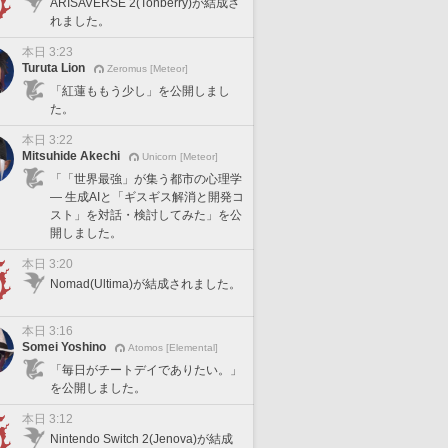
ARISAVERSE 2(Tonberry)が結成さ
れました。
本日 3:23
Turuta Lion
Zeromus [Meteor]
「紅蓮ももう少し」を公開しまし
た。
本日 3:22
Mitsuhide Akechi
Unicorn [Meteor]
「「世界最強」が集う都市の心理学
— 生成AIと「ギスギス解消と開発コ
スト」を対話・検討してみた」を公
開しました。
本日 3:20
Nomad(Ultima)が結成されました。
本日 3:16
Somei Yoshino
Atomos [Elemental]
「毎日がチートデイでありたい。」
を公開しました。
本日 3:12
Nintendo Switch 2(Jenova)が結成