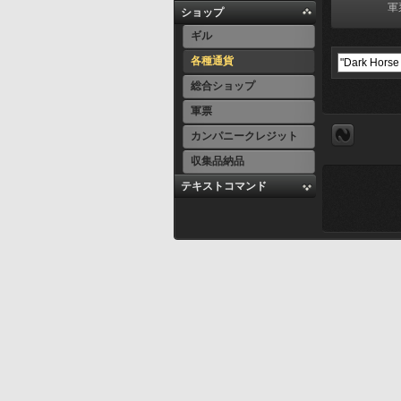
軍
ショップ
ギル
各種通貨
総合ショップ
軍票
カンパニークレジット
収集品納品
テキストコマンド