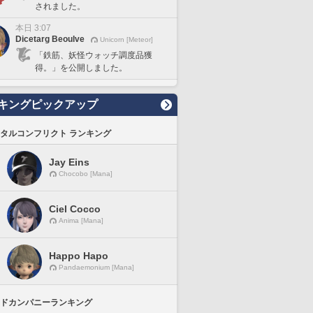
されました。
本日 3:07
Dicetarg Beoulve
Unicorn [Meteor]
「鉄筋、妖怪ウォッチ調度品獲
得。」を公開しました。
キングピックアップ
タルコンフリクト ランキング
Jay Eins
Chocobo [Mana]
Ciel Cocco
Anima [Mana]
Happo Hapo
Pandaemonium [Mana]
ドカンパニーランキング