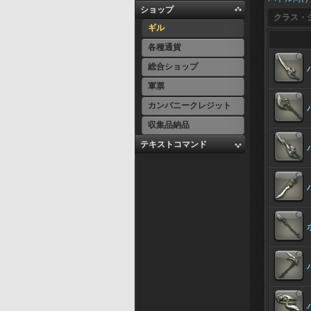
ショップ
クラス・
ギル
各種通貨
総合ショップ
軍票
カンパニークレジット
収集品納品
テキストコマンド