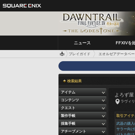
ニュース
FFXIVを
プレイガイド
エオルゼアデータベー
検索結果
アイテム
よろず屋
コンテンツ
ラヴィリンソ
クエスト
製作手帳
取引アイテ
採集手帳
武器の購入(
サラー向け
アチーブメント
バトル向け