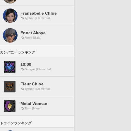
Fransabelle Chloe
Typhon [Elemental]
Ennet Akoya
Fenrir [Gaia]
カンパニーランキング
10:00
Gungnir [Elemental]
Fleur Chloe
Typhon [Elemental]
Metal Woman
Titan [Mana]
トラインランキング