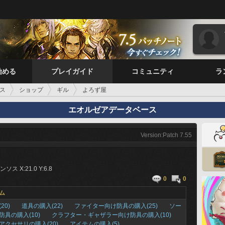
始める
プレイガイド
コミュニティ
ラ
ス
ショップ
ギル
よろず屋
エオルゼアデータベース
Version:Patch 7.55
ス X:21.0 Y:6.8
0
0
ム
20)
道具の購入(22)
ファイター向け防具の購入(25)
ソー
防具の購入(10)
クラフター・ギャザラー向け防具の購入(10)
アクセサリの購入(20)
アイテムの購入(5)