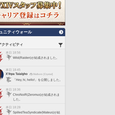
ュニティウォール
アクティビティ
本日 18:56
Wild(Raiden)が結成されました。
本日 18:45
X'ihpa Taialgho
Malboro [Crystal]
「Hey, hi, hello!」を公開しました。
本日 18:36
ChroNoiR(Zeromus)が結成されま
した。
本日 18:28
SpilledTeaSyndicate(Mateus)が結