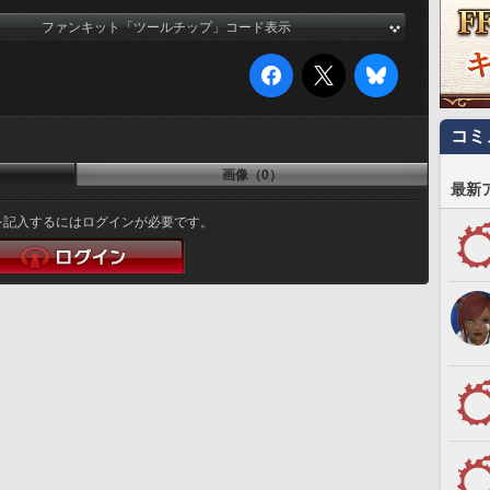
ファンキット「ツールチップ」コード表示
コミ
画像（0）
最新
を記入するにはログインが必要です。