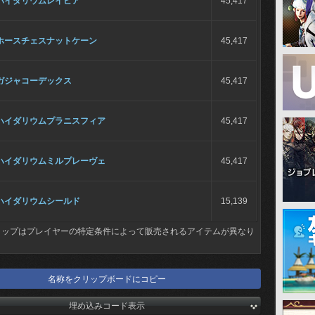
ハイダリウムレイピア
45,417
ホースチェスナットケーン
45,417
ガジャコーデックス
45,417
ハイダリウムプラニスフィア
45,417
ハイダリウムミルプレーヴェ
45,417
ハイダリウムシールド
15,139
ョップはプレイヤーの特定条件によって販売されるアイテムが異なり
名称をクリップボードにコピー
埋め込みコード表示