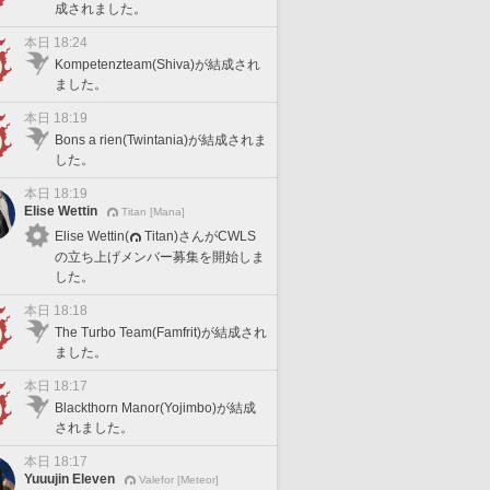
成されました。
本日 18:24
Kompetenzteam(Shiva)が結成され
ました。
本日 18:19
Bons a rien(Twintania)が結成されま
した。
本日 18:19
Elise Wettin
Titan [Mana]
Elise Wettin(
Titan)さんがCWLS
の立ち上げメンバー募集を開始しま
した。
本日 18:18
The Turbo Team(Famfrit)が結成され
ました。
本日 18:17
Blackthorn Manor(Yojimbo)が結成
されました。
本日 18:17
Yuuujin Eleven
Valefor [Meteor]