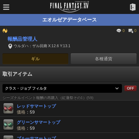
エオルゼアデータベース
0
0
報酬品管理人
ウルダハ：ザル回廊 X:12.6 Y:13.1
ギル
各種通貨
取引アイテム
クラス・ジョブ フィルタ
OFF
シーズナルイベント報酬の再購入（紅蓮祭その1）(59)
レッドサマートップ
価格
：59
グリーンサマートップ
価格
：59
ブルーサマートップ