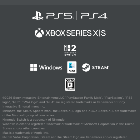
©2026 Sony Interactive Entertainment LLC."PlayStation Family Mark", "PlayStation", "PS5
logo", "PS5", "PS4 logo" and "PS4" are registered trademarks or trademarks of Sony
Interactive Entertainment Inc.
Microsoft, the XBOX Sphere mark, the Series X|S logo and XBOX Series X|S are trademarks
of the Microsoft group of companies.
Nintendo Switch is a trademark of Nintendo.
Windows is either a registered trademark or trademark of Microsoft Corporation in the United
States and/or other countries.
Mac is a trademark of Apple Inc.
©2026 Valve Corporation. Steam and the Steam logo are trademarks and/or registered