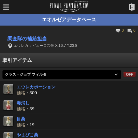
エオルゼアデータベース
0
0
調査隊の補給担当
エウレカ：ピューロス帯 X:16.7 Y:23.8
取引アイテム
クラス・ジョブ フィルタ
OFF
エウレカポーション
価格
：300
毒消し
価格
：39
目薬
価格
：19
やまびこ薬