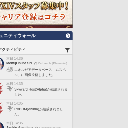
ュニティウォール
アクティビティ
本日 14:36
Momiji Inubasiri
Carbuncle [Elemental]
エオルゼアデータベース「ムスペ
ル」に画像投稿しました。
本日 14:35
Skyward Host(Alpha)が結成されま
した。
本日 14:35
RABUM(Anima)が結成されまし
た。
本日 14:35
Jackie Anselmo
Alexander [Gaia]