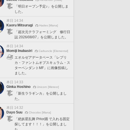
「明日オープン予定♪」を公開しま
した。
本日 14:34
Kaoru Mitsurugi
Hades [Mana]
「超次元テラフォーミング 修行日
誌 2026/08/07」を公開しました。
本日 14:34
Momiji Inubasiri
Carbuncle [Elemental]
エオルゼアデータベース「レプリ
カ・ファントムオブスキュラム・ス
ターペンダントMF」に画像投稿し
ました。
本日 14:33
Ginka Hoshino
Unicorn [Meteor]
「新生ララギンカ」を公開しまし
た。
本日 14:32
Dayo Suu
Chocobo [Mana]
「絶妖星乱舞 PHor踊 で入れる固定
探してます！！！」を公開しまし
た。