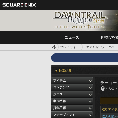
ニュース
FFXIVを
プレイガイド
エオルゼアデータベー
検索結果
アイテム
ラーコー
コンテンツ
オルコ・パチ
クエスト
製作手帳
採集手帳
取引アイテ
アチーブメント
道具の購入(