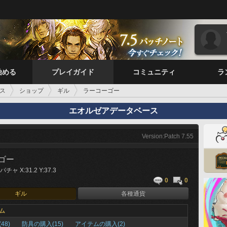
始める
プレイガイド
コミュニティ
ラ
ス
ショップ
ギル
ラーコーゴー
エオルゼアデータベース
Version:Patch 7.55
ゴー
ャ X:31.2 Y:37.3
0
0
ギル
各種通貨
ム
48)
防具の購入(15)
アイテムの購入(2)