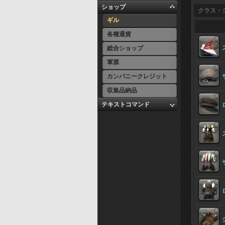
ショップ
クラス・
ギル
各種通貨
総合ショップ
軍票
カンパニークレジット
収集品納品
テキストコマンド