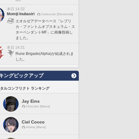
本日 14:32
Momiji Inubasiri
Carbuncle [Elemental]
エオルゼアデータベース「レプリ
カ・ファントムオブスキュラム・ス
ターペンダントMF」に画像投稿し
ました。
本日 14:31
Rune Brigade(Alpha)が結成されま
した。
キングピックアップ
タルコンフリクト ランキング
Jay Eins
Chocobo [Mana]
Ciel Cocco
Anima [Mana]