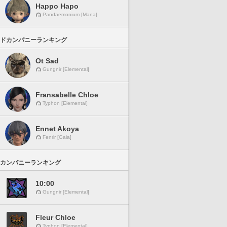
Happo Hapo
Pandaemonium [Mana]
ドカンパニーランキング
Ot Sad
Gungnir [Elemental]
Fransabelle Chloe
Typhon [Elemental]
Ennet Akoya
Fenrir [Gaia]
カンパニーランキング
10:00
Gungnir [Elemental]
Fleur Chloe
Typhon [Elemental]