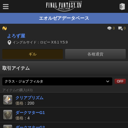
エオルゼアデータベース
0
0
よろず屋
イングルサイド：ロビー X:6.1 Y:5.9
ギル
各種通貨
取引アイテム
クラス・ジョブ フィルタ
OFF
アイテムの購入(43)
クリアプリズム
価格
：200
ダークマターG1
価格
：4
ダークマターG2