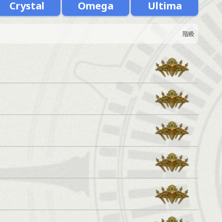
Crystal
Omega
Ultima
階級