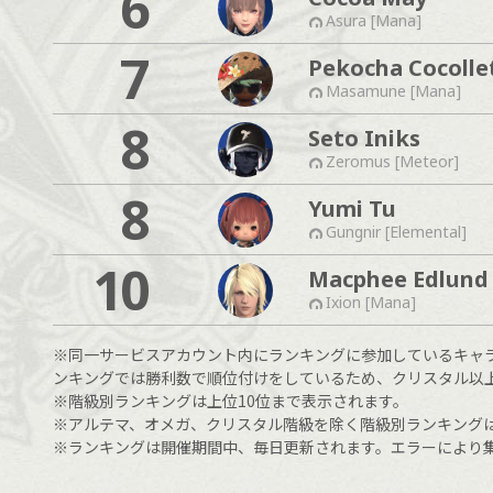
6
Asura [Mana]
7
Pekocha Cocolle
Masamune [Mana]
8
Seto Iniks
Zeromus [Meteor]
8
Yumi Tu
Gungnir [Elemental]
10
Macphee Edlund
Ixion [Mana]
※同一サービスアカウント内にランキングに参加しているキャ
ンキングでは勝利数で順位付けをしているため、クリスタル以
※階級別ランキングは上位10位まで表示されます。
※アルテマ、オメガ、クリスタル階級を除く階級別ランキング
※ランキングは開催期間中、毎日更新されます。エラーにより