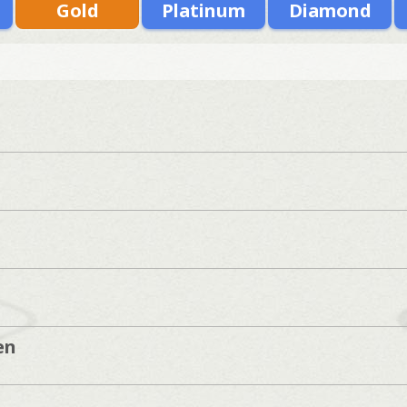
Gold
Platinum
Diamond
en