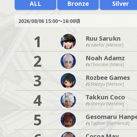
ALL
Bronze
Silver
2026/08/06
15:00～16:00頃
1
Ruu Sarukn
Valefor [Meteor]
2
Noah Adamz
Chocobo [Mana]
3
Rozbee Games
Shinryu [Meteor]
4
Takkun Coco
Shinryu [Meteor]
5
Gesomaru Hanp
Typhon [Elemental]
Cocoa May