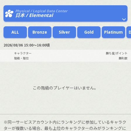
Physical / Logical Data Center
日本 / Elemental
ALL
Bronze
Silver
Gold
Platinum
2026/08/06
15:00～16:00頃
キャラクター
勝ち星/ポイント
階級・階位
勝利数
この階級のプレイヤーはいません。
※同一サービスアカウント内にランキングに参加しているキャラク
ターが複数いる場合、最も上位のキャラクターのみがランキングに