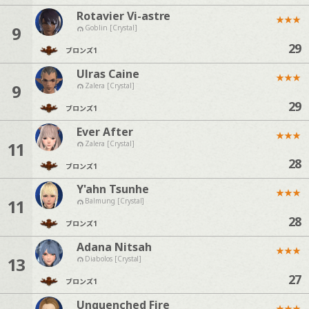
Rotavier Vi-astre
★
★
★
9
Goblin [Crystal]
29
ブロンズ
1
Ulras Caine
★
★
★
9
Zalera [Crystal]
29
ブロンズ
1
Ever After
★
★
★
11
Zalera [Crystal]
28
ブロンズ
1
Y'ahn Tsunhe
★
★
★
11
Balmung [Crystal]
28
ブロンズ
1
Adana Nitsah
★
★
★
13
Diabolos [Crystal]
27
ブロンズ
1
Unquenched Fire
★
★
★