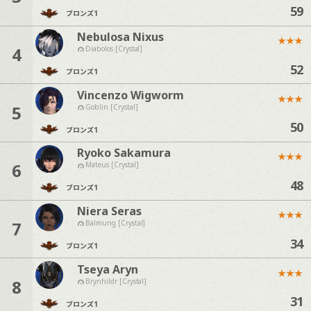
59
ブロンズ
1
Nebulosa Nixus
★
★
★
4
Diabolos [Crystal]
52
ブロンズ
1
Vincenzo Wigworm
★
★
★
5
Goblin [Crystal]
50
ブロンズ
1
Ryoko Sakamura
★
★
★
6
Mateus [Crystal]
48
ブロンズ
1
Niera Seras
★
★
★
7
Balmung [Crystal]
34
ブロンズ
1
Tseya Aryn
★
★
★
8
Brynhildr [Crystal]
31
ブロンズ
1