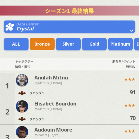
シーズン1 最終結果
Data Center
Crystal
ALL
Bronze
Silver
Gold
Platinum
キャラクター
勝ち星/ポイント
階級・階位
勝利数
Anulah Mitnu
★
★
★
1
Mateus [Crystal]
91
ブロンズ
1
Elisabet Bourdon
★
★
★
2
Mateus [Crystal]
70
ブロンズ
1
Audouin Moore
★
★
★
3
Zalera [Crystal]