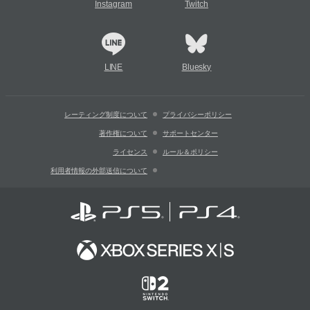
Instagram
Twitch
LINE
Bluesky
レーティング制度について
プライバシーポリシー
著作権について
サポートセンター
ライセンス
ルール＆ポリシー
利用者情報の外部送信について