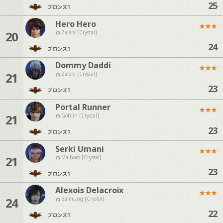
25
ブロンズ
1
Hero Hero
★
★
★
20
Zalera [Crystal]
24
ブロンズ
1
Dommy Daddi
★
★
★
21
Zalera [Crystal]
23
ブロンズ
1
Portal Runner
★
★
★
21
Goblin [Crystal]
23
ブロンズ
1
Serki Umani
★
★
★
21
Malboro [Crystal]
23
ブロンズ
1
Alexois Delacroix
★
★
★
24
Balmung [Crystal]
22
ブロンズ
1