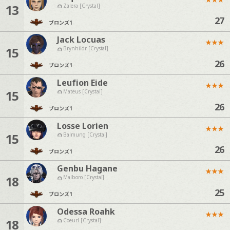
13
Zalera [Crystal]
27
ブロンズ
1
Jack Locuas
★
★
★
15
Brynhildr [Crystal]
26
ブロンズ
1
Leufion Eide
★
★
★
15
Mateus [Crystal]
26
ブロンズ
1
Losse Lorien
★
★
★
15
Balmung [Crystal]
26
ブロンズ
1
Genbu Hagane
★
★
★
18
Malboro [Crystal]
25
ブロンズ
1
Odessa Roahk
★
★
★
18
Coeurl [Crystal]