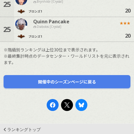
25
Brynhildr [Crystal]
20
ブロンズ
1
Quinn Pancake
★
★
★
25
Diabolos [Crystal]
20
ブロンズ
1
※階級別ランキングは上位30位まで表示されます。
※最終集計時点のデータセンター・ワールドリストを元に表示され
ます。
開催中のシーズンページに戻る
ランキングトップ