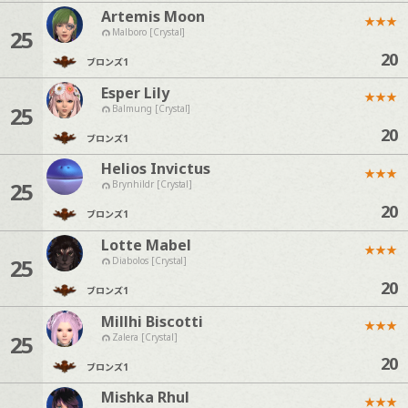
Artemis Moon
★
★
★
25
Malboro [Crystal]
20
ブロンズ
1
Esper Lily
★
★
★
25
Balmung [Crystal]
20
ブロンズ
1
Helios Invictus
★
★
★
25
Brynhildr [Crystal]
20
ブロンズ
1
Lotte Mabel
★
★
★
25
Diabolos [Crystal]
20
ブロンズ
1
Millhi Biscotti
★
★
★
25
Zalera [Crystal]
20
ブロンズ
1
Mishka Rhul
★
★
★