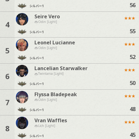
56
シルバー
1
Seire Vero
★
★
★
4
Odin [Light]
55
シルバー
1
Leonel Lucianne
★
★
★
5
Odin [Light]
52
シルバー
1
Lancelian Starwalker
★
★
★
6
Twintania [Light]
50
シルバー
1
Flyssa Bladepeak
★
★
★
7
Odin [Light]
48
シルバー
1
Vran Waffles
★
★
★
8
Lich [Light]
45
シルバー
1