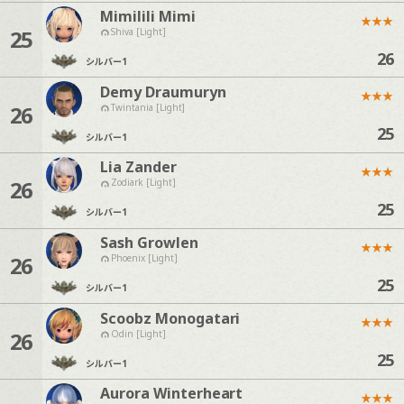
Mimilili Mimi
★
★
★
25
Shiva [Light]
26
シルバー
1
Demy Draumuryn
★
★
★
26
Twintania [Light]
25
シルバー
1
Lia Zander
★
★
★
26
Zodiark [Light]
25
シルバー
1
Sash Growlen
★
★
★
26
Phoenix [Light]
25
シルバー
1
Scoobz Monogatari
★
★
★
26
Odin [Light]
25
シルバー
1
Aurora Winterheart
★
★
★