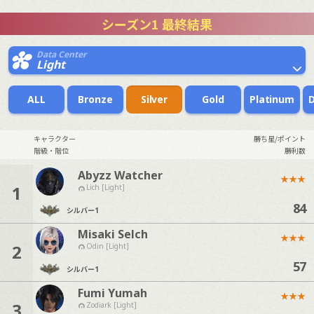
シーズン1 最終結果
Data Center
Light
ALL
Bronze
Silver
Gold
Platinum
キャラクター
勝ち星/ポイント
階級・階位
勝利数
Abyzz Watcher
★
★
★
1
Lich [Light]
84
シルバー
1
Misaki Selch
★
★
★
2
Odin [Light]
57
シルバー
1
Fumi Yumah
★
★
★
3
Zodiark [Light]