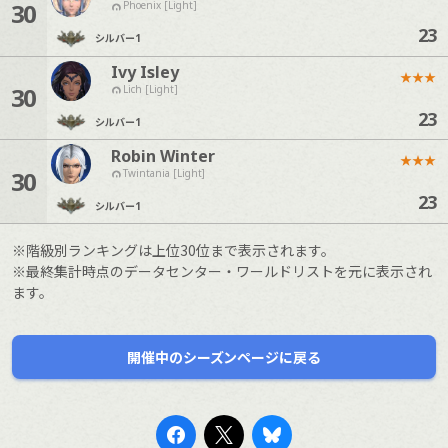
30
Phoenix [Light]
23
シルバー
1
Ivy Isley
★
★
★
30
Lich [Light]
23
シルバー
1
Robin Winter
★
★
★
30
Twintania [Light]
23
シルバー
1
※階級別ランキングは上位30位まで表示されます。
※最終集計時点のデータセンター・ワールドリストを元に表示され
ます。
開催中のシーズンページに戻る