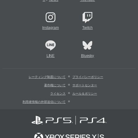
Instagram
Twitch
LINE
Bluesky
レーティング制度について
プライバシーポリシー
著作権について
サポートセンター
ライセンス
ルール＆ポリシー
利用者情報の外部送信について