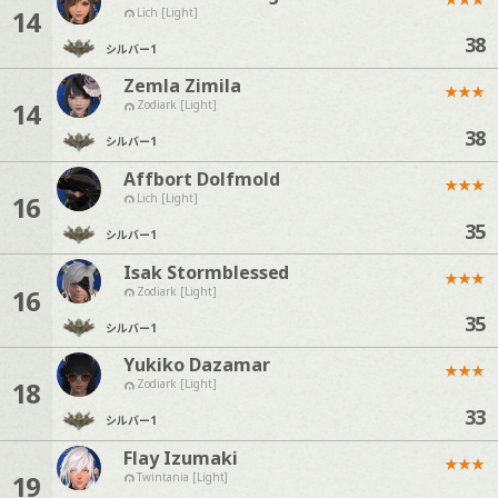
14
Lich [Light]
38
シルバー
1
Zemla Zimila
★
★
★
14
Zodiark [Light]
38
シルバー
1
Affbort Dolfmold
★
★
★
16
Lich [Light]
35
シルバー
1
Isak Stormblessed
★
★
★
16
Zodiark [Light]
35
シルバー
1
Yukiko Dazamar
★
★
★
18
Zodiark [Light]
33
シルバー
1
Flay Izumaki
★
★
★
19
Twintania [Light]