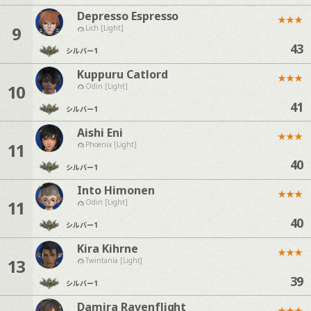
Depresso Espresso
★
★
★
9
Lich [Light]
43
シルバー
1
Kuppuru Catlord
★
★
★
10
Odin [Light]
41
シルバー
1
Aishi Eni
★
★
★
11
Phoenix [Light]
40
シルバー
1
Into Himonen
★
★
★
11
Odin [Light]
40
シルバー
1
Kira Kihrne
★
★
★
13
Twintania [Light]
39
シルバー
1
Damira Ravenflight
★
★
★