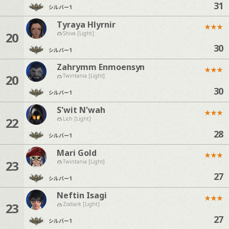
31
シルバー
1
Tyraya Hlyrnir
★
★
★
20
Shiva [Light]
30
シルバー
1
Zahrymm Enmoensyn
★
★
★
20
Twintania [Light]
30
シルバー
1
S'wit N'wah
★
★
★
22
Lich [Light]
28
シルバー
1
Mari Gold
★
★
★
23
Twintania [Light]
27
シルバー
1
Neftin Isagi
★
★
★
23
Zodiark [Light]
27
シルバー
1