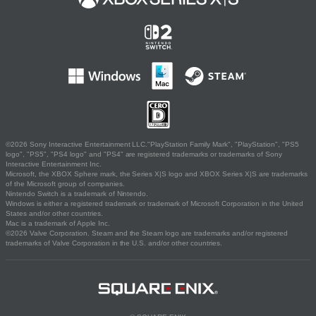
©2026 Sony Interactive Entertainment LLC."PlayStation Family Mark", "PlayStation", "PS5
logo", "PS5", "PS4 logo" and "PS4" are registered trademarks or trademarks of Sony
Interactive Entertainment Inc.
Microsoft, the XBOX Sphere mark, the Series X|S logo and XBOX Series X|S are trademarks
of the Microsoft group of companies.
Nintendo Switch is a trademark of Nintendo.
Windows is either a registered trademark or trademark of Microsoft Corporation in the United
States and/or other countries.
Mac is a trademark of Apple Inc.
©2026 Valve Corporation. Steam and the Steam logo are trademarks and/or registered
trademarks of Valve Corporation in the U.S. and/or other countries.