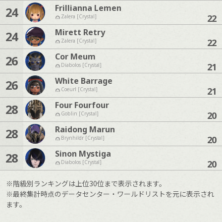
Frillianna Lemen
24
22
Zalera [Crystal]
Mirett Retry
24
22
Zalera [Crystal]
Cor Meum
26
21
Diabolos [Crystal]
White Barrage
26
21
Coeurl [Crystal]
Four Fourfour
28
20
Goblin [Crystal]
Raidong Marun
28
20
Brynhildr [Crystal]
Sinon Mystiga
28
20
Diabolos [Crystal]
※階級別ランキングは上位30位まで表示されます。
※最終集計時点のデータセンター・ワールドリストを元に表示され
ます。