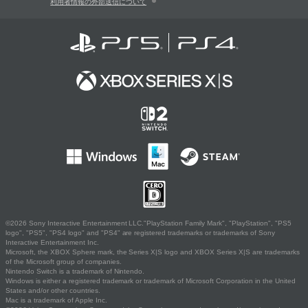
利用者情報の外部送信について
©2026 Sony Interactive Entertainment LLC."PlayStation Family Mark", "PlayStation", "PS5
logo", "PS5", "PS4 logo" and "PS4" are registered trademarks or trademarks of Sony
Interactive Entertainment Inc.
Microsoft, the XBOX Sphere mark, the Series X|S logo and XBOX Series X|S are trademarks
of the Microsoft group of companies.
Nintendo Switch is a trademark of Nintendo.
Windows is either a registered trademark or trademark of Microsoft Corporation in the United
States and/or other countries.
Mac is a trademark of Apple Inc.