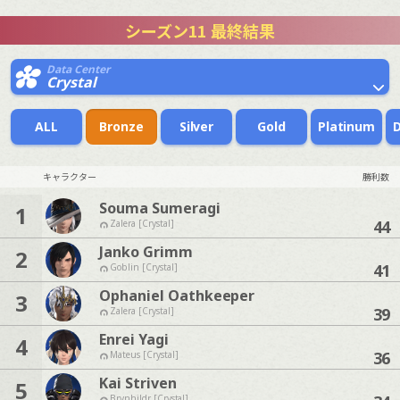
シーズン11 最終結果
Data Center
Crystal
ALL
Bronze
Silver
Gold
Platinum
キャラクター
勝利数
Souma Sumeragi
1
44
Zalera [Crystal]
Janko Grimm
2
41
Goblin [Crystal]
Ophaniel Oathkeeper
3
39
Zalera [Crystal]
Enrei Yagi
4
36
Mateus [Crystal]
Kai Striven
5
Brynhildr [Crystal]