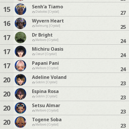
Senh'a Tiamo
15
27
Diabolos [Crystal]
Wyvern Heart
16
25
Balmung [Crystal]
Dr Bright
17
24
Malboro [Crystal]
Michiru Oasis
17
24
Coeurl [Crystal]
Papani Pani
17
24
Malboro [Crystal]
Adeline Voland
20
23
Goblin [Crystal]
Espina Rosa
20
23
Goblin [Crystal]
Setsu Almar
20
23
Malboro [Crystal]
Togene Soba
20
23
Malboro [Crystal]