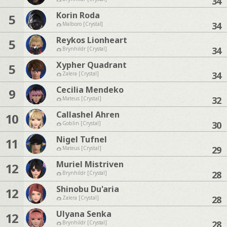
34
Korin Roda
5
34
Malboro [Crystal]
Reykos Lionheart
5
34
Brynhildr [Crystal]
Xypher Quadrant
5
34
Zalera [Crystal]
Cecilia Mendeko
9
32
Mateus [Crystal]
Callashel Ahren
10
30
Goblin [Crystal]
Nigel Tufnel
11
29
Mateus [Crystal]
Muriel Mistriven
12
28
Brynhildr [Crystal]
Shinobu Du'aria
12
28
Zalera [Crystal]
Ulyana Senka
12
28
Brynhildr [Crystal]