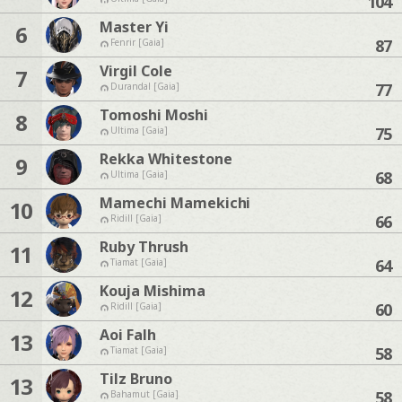
104
Master Yi
6
87
Fenrir [Gaia]
Virgil Cole
7
77
Durandal [Gaia]
Tomoshi Moshi
8
75
Ultima [Gaia]
Rekka Whitestone
9
68
Ultima [Gaia]
Mamechi Mamekichi
10
66
Ridill [Gaia]
Ruby Thrush
11
64
Tiamat [Gaia]
Kouja Mishima
12
60
Ridill [Gaia]
Aoi Falh
13
58
Tiamat [Gaia]
Tilz Bruno
13
58
Bahamut [Gaia]