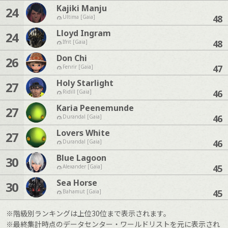
Kajiki Manju
24
48
Ultima [Gaia]
Lloyd Ingram
24
48
Ifrit [Gaia]
Don Chi
26
47
Fenrir [Gaia]
Holy Starlight
27
46
Ridill [Gaia]
Karia Peenemunde
27
46
Durandal [Gaia]
Lovers White
27
46
Durandal [Gaia]
Blue Lagoon
30
45
Alexander [Gaia]
Sea Horse
30
45
Bahamut [Gaia]
※階級別ランキングは上位30位まで表示されます。
※最終集計時点のデータセンター・ワールドリストを元に表示され