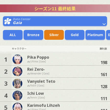
シーズン11 最終結果
Data Center
Gaia
ALL
Bronze
Silver
Gold
Platinum
キャラクター
勝利数
Pika Poppo
1
198
Ultima [Gaia]
Rei Zero-
2
161
Alexander [Gaia]
Vanyolet Teto
3
128
Ridill [Gaia]
Ichi Low
4
111
Fenrir [Gaia]
Karimofu Lihzeh
5
Ultima [Gaia]