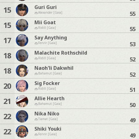
Guri Guri
15
55
Alexander [Gaia]
Mii Goat
15
55
Ridill [Gaia]
Say Anything
17
53
Fenrir [Gaia]
Malachite Rothschild
18
52
Ridill [Gaia]
Naoh'li Dakwhil
18
52
Bahamut [Gaia]
Sig Focker
20
51
Ridill [Gaia]
Allie Hearth
21
50
Bahamut [Gaia]
Nika Niko
22
49
Tiamat [Gaia]
Shiki Youki
22
49
Fenrir [Gaia]