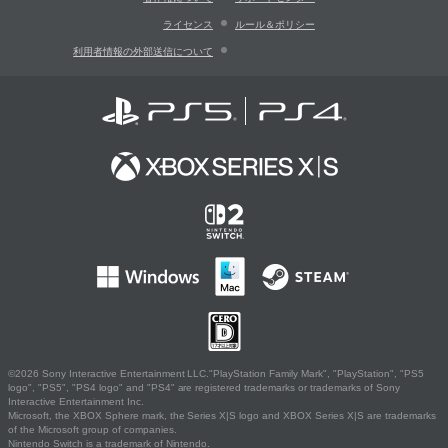
ライセンス
ルール＆ポリシー
利用者情報の外部送信について
©2026 Sony Interactive Entertainment LLC."PlayStation Family Mark", "PlayStation", "PS5
logo", "PS5", "PS4 logo" and "PS4" are registered trademarks or trademarks of Sony
Interactive Entertainment Inc.
Microsoft, the XBOX Sphere mark, the Series X|S logo and XBOX Series X|S are trademarks
of the Microsoft group of companies.
Nintendo Switch is a trademark of Nintendo.