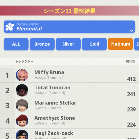
シーズン11 最終結果
Data Center
Elemental
ALL
Bronze
Silver
Gold
Platinum
キャラクター
勝利数
Miffy Bruna
1
412
Aegis [Elemental]
Total Tunacan
2
241
Kujata [Elemental]
Marianne Stellar
3
239
Aegis [Elemental]
Amethyst Stone
4
224
Kujata [Elemental]
Negi Zack-zack
5
Atomos [Elemental]