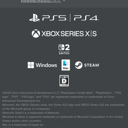
利用者情報の外部送信について
©2026 Sony Interactive Entertainment LLC."PlayStation Family Mark", "PlayStation", "PS5
logo", "PS5", "PS4 logo" and "PS4" are registered trademarks or trademarks of Sony
Interactive Entertainment Inc.
Microsoft, the XBOX Sphere mark, the Series X|S logo and XBOX Series X|S are trademarks
of the Microsoft group of companies.
Nintendo Switch is a trademark of Nintendo.
Windows is either a registered trademark or trademark of Microsoft Corporation in the United
States and/or other countries.
Mac is a trademark of Apple Inc.