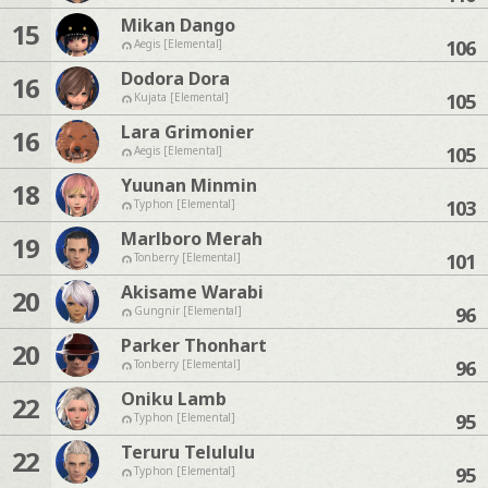
Mikan Dango
15
106
Aegis [Elemental]
Dodora Dora
16
105
Kujata [Elemental]
Lara Grimonier
16
105
Aegis [Elemental]
Yuunan Minmin
18
103
Typhon [Elemental]
Marlboro Merah
19
101
Tonberry [Elemental]
Akisame Warabi
20
96
Gungnir [Elemental]
Parker Thonhart
20
96
Tonberry [Elemental]
Oniku Lamb
22
95
Typhon [Elemental]
Teruru Telululu
22
95
Typhon [Elemental]