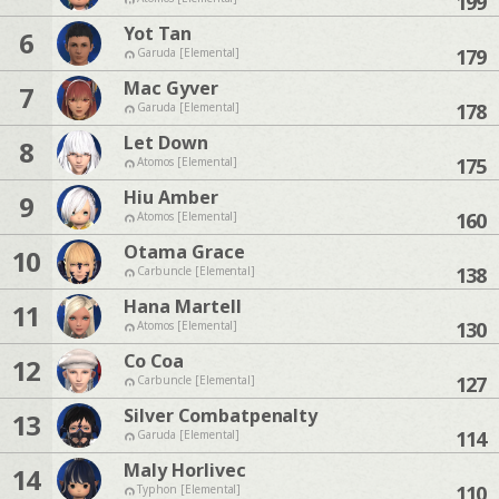
199
Yot Tan
6
179
Garuda [Elemental]
Mac Gyver
7
178
Garuda [Elemental]
Let Down
8
175
Atomos [Elemental]
Hiu Amber
9
160
Atomos [Elemental]
Otama Grace
10
138
Carbuncle [Elemental]
Hana Martell
11
130
Atomos [Elemental]
Co Coa
12
127
Carbuncle [Elemental]
Silver Combatpenalty
13
114
Garuda [Elemental]
Maly Horlivec
14
110
Typhon [Elemental]