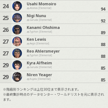
Usahi Momoiro
24
94
Atomos [Elemental]
Nigi Nunu
25
92
Garuda [Elemental]
Kanami Ohshima
26
89
Typhon [Elemental]
Ken Lewis
27
88
Aegis [Elemental]
Reo Ahlersmeyer
27
88
Typhon [Elemental]
Kyra Alfheim
29
85
Garuda [Elemental]
Niren Yeager
29
85
Kujata [Elemental]
※階級別ランキングは上位30位まで表示されます。
※最終集計時点のデータセンター・ワールドリストを元に表示され
ます。