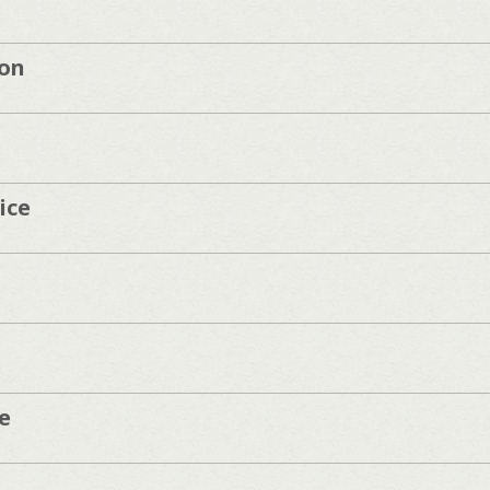
ton
ice
e