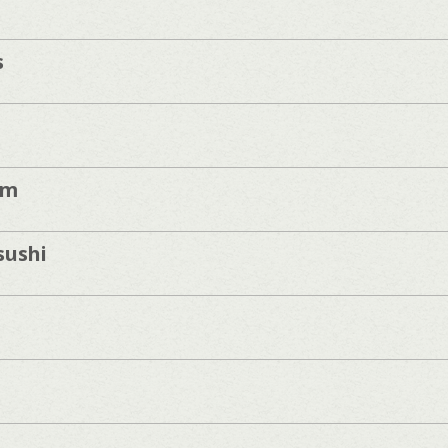
s
ym
sushi