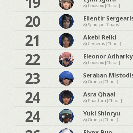
19
Louisoix [Chaos]
20
Ellentir Sergeari
Spriggan [Chaos]
21
Akebi Reiki
Cerberus [Chaos]
22
Eleonor Adhark
Louisoix [Chaos]
23
Seraban Mistodi
Omega [Chaos]
24
Asra Qhaal
Phantom [Chaos]
24
Yuki Shinryu
Omega [Chaos]
Flynx Bun