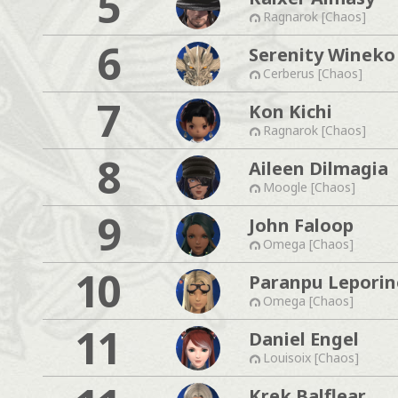
5
Ragnarok [Chaos]
6
Serenity Wineko
Cerberus [Chaos]
7
Kon Kichi
Ragnarok [Chaos]
8
Aileen Dilmagia
Moogle [Chaos]
9
John Faloop
Omega [Chaos]
10
Paranpu Leporin
Omega [Chaos]
11
Daniel Engel
Louisoix [Chaos]
Krek Balflear