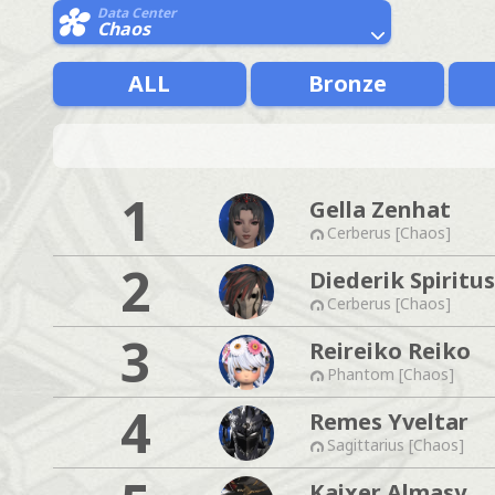
Data Center
Chaos
ALL
Bronze
1
Gella Zenhat
Cerberus [Chaos]
2
Diederik Spiritus
Cerberus [Chaos]
3
Reireiko Reiko
Phantom [Chaos]
4
Remes Yveltar
Sagittarius [Chaos]
Kaixer Almasy