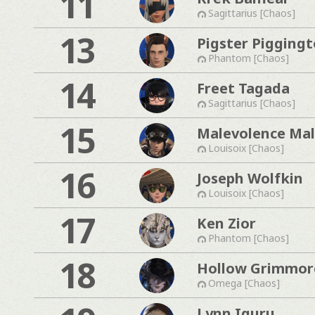
11
Sagittarius [Chaos]
13
Pigster Pigging
Phantom [Chaos]
14
Freet Tagada
Sagittarius [Chaos]
15
Malevolence Mal
Louisoix [Chaos]
16
Joseph Wolfkin
Louisoix [Chaos]
17
Ken Zior
Phantom [Chaos]
18
Hollow Grimmor
Omega [Chaos]
Lynn Iguru