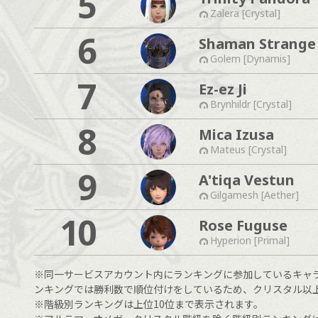
5
Zalera [Crystal]
6
Shaman Strange
Golem [Dynamis]
7
Ez-ez Ji
Brynhildr [Crystal]
8
Mica Izusa
Mateus [Crystal]
9
A'tiqa Vestun
Gilgamesh [Aether]
10
Rose Fuguse
Hyperion [Primal]
※同一サービスアカウント内にランキングに参加しているキャ
ンキングでは勝利数で順位付けをしているため、クリスタル以
※階級別ランキングは上位10位まで表示されます。