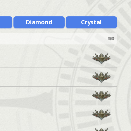
m
Diamond
Crystal
階級