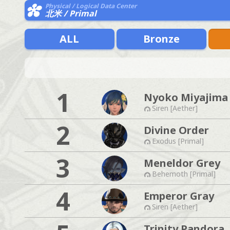
Physical / Logical Data Center
北米 / Primal
ALL
Bronze
1
Nyoko Miyajima
Siren [Aether]
2
Divine Order
Exodus [Primal]
3
Meneldor Grey
Behemoth [Primal]
4
Emperor Gray
Siren [Aether]
Trinity Pandora