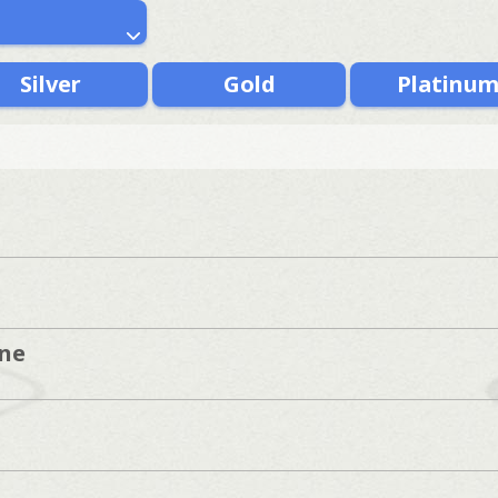
Silver
Gold
Platinu
ine