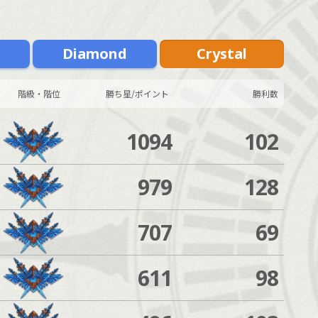
m
Diamond
Crystal
階級・階位
勝ち星/ポイント
勝利数
1094
102
979
128
707
69
611
98