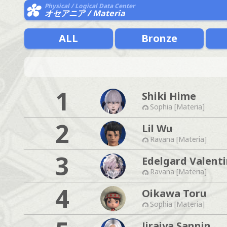
Physical / Logical Data Center
オセアニア / Materia
ALL
Bronze
1
Shiki Hime
Sophia [Materia]
2
Lil Wu
Ravana [Materia]
3
Edelgard Valent
Ravana [Materia]
4
Oikawa Toru
Sophia [Materia]
Jiraiya Sannin