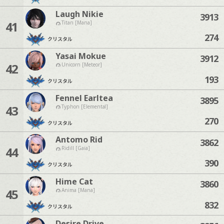
Laugh Nikie
3913
41
Titan [Mana]
274
クリスタル
Yasai Mokue
3912
42
Unicorn [Meteor]
193
クリスタル
Fennel Earltea
3895
43
Typhon [Elemental]
270
クリスタル
Antomo Rid
3862
44
Ridill [Gaia]
390
クリスタル
Hime Cat
3860
45
Anima [Mana]
832
クリスタル
Desire Drive