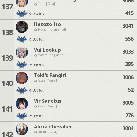
3066
137
Ridill [Gaia]
415
クリスタル
Hatozo Ito
3041
138
Typhon [Elemental]
556
クリスタル
Vui Lookup
3033
139
Masamune [Mana]
295
クリスタル
Toki's Fangirl
3006
140
Asura [Mana]
52
クリスタル
Vir Sanctus
3005
141
Asura [Mana]
276
クリスタル
Alicia Chevalier
3004
142
Ultima [Gaia]