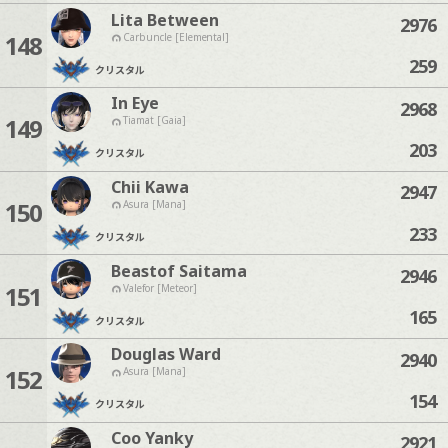
Lita Between
2976
148
Carbuncle [Elemental]
259
クリスタル
In Eye
2968
149
Tiamat [Gaia]
203
クリスタル
Chii Kawa
2947
150
Asura [Mana]
233
クリスタル
Beastof Saitama
2946
151
Valefor [Meteor]
165
クリスタル
Douglas Ward
2940
152
Asura [Mana]
154
クリスタル
Coo Yanky
2921