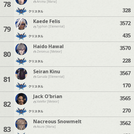
78
Anima [Mana]
328
クリスタル
Kaede Felis
3572
79
Typhon [Elemental]
435
クリスタル
Haido Hawal
3570
80
Zeromus [Meteor]
228
クリスタル
Seiran Kinu
3567
81
Garuda [Elemental]
170
クリスタル
Jack O'brian
3565
82
Valefor [Meteor]
270
クリスタル
Nacreous Snowmelt
3562
83
Asura [Mana]