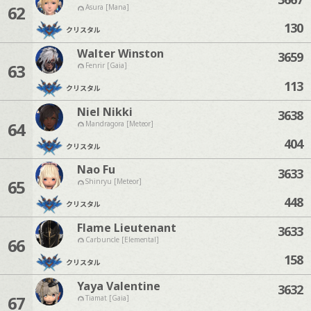
62
Asura [Mana]
130
クリスタル
Walter Winston
3659
63
Fenrir [Gaia]
113
クリスタル
Niel Nikki
3638
64
Mandragora [Meteor]
404
クリスタル
Nao Fu
3633
65
Shinryu [Meteor]
448
クリスタル
Flame Lieutenant
3633
66
Carbuncle [Elemental]
158
クリスタル
Yaya Valentine
3632
67
Tiamat [Gaia]