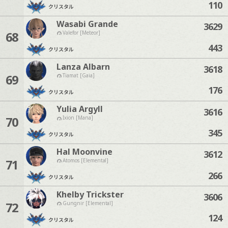
110
クリスタル
Wasabi Grande
3629
68
Valefor [Meteor]
443
クリスタル
Lanza Albarn
3618
69
Tiamat [Gaia]
176
クリスタル
Yulia Argyll
3616
70
Ixion [Mana]
345
クリスタル
Hal Moonvine
3612
71
Atomos [Elemental]
266
クリスタル
Khelby Trickster
3606
72
Gungnir [Elemental]
124
クリスタル