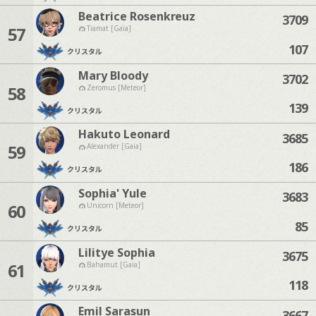
Beatrice Rosenkreuz
3709
57
Tiamat [Gaia]
107
クリスタル
Mary Bloody
3702
58
Zeromus [Meteor]
139
クリスタル
Hakuto Leonard
3685
59
Alexander [Gaia]
186
クリスタル
Sophia' Yule
3683
60
Unicorn [Meteor]
85
クリスタル
Lilitye Sophia
3675
61
Bahamut [Gaia]
118
クリスタル
Emil Sarasun
3667