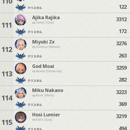
110
122
クリスタル
Ajika Rajika
3312
111
Tiamat [Gaia]
172
クリスタル
Miyuki Zx
3276
112
Zeromus [Meteor]
263
クリスタル
God Moai
3259
113
Atomos [Elemental]
282
クリスタル
Miku Nakano
3223
114
Asura [Mana]
369
クリスタル
Hosi Lumier
3219
115
Ridill [Gaia]
494
クリスタル