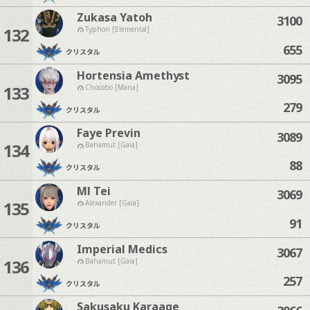
Zukasa Yatoh
3100
132
Typhon [Elemental]
655
クリスタル
Hortensia Amethyst
3095
133
Chocobo [Mana]
279
クリスタル
Faye Previn
3089
134
Bahamut [Gaia]
88
クリスタル
Ml Tei
3069
135
Alexander [Gaia]
91
クリスタル
Imperial Medics
3067
136
Bahamut [Gaia]
257
クリスタル
Sakusaku Karaage