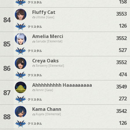
158
クリスタル
Fluffy Cat
3553
84
Ultima [Gaia]
126
クリスタル
Amelia Merci
3552
85
Garuda [Elemental]
527
クリスタル
Creya Oaks
3552
86
Tonberry [Elemental]
474
クリスタル
Ahhhhhhhhh Haaaaaaaaa
3549
87
Fenrir [Gaia]
272
クリスタル
Kama Chann
3542
88
Kujata [Elemental]
126
クリスタル