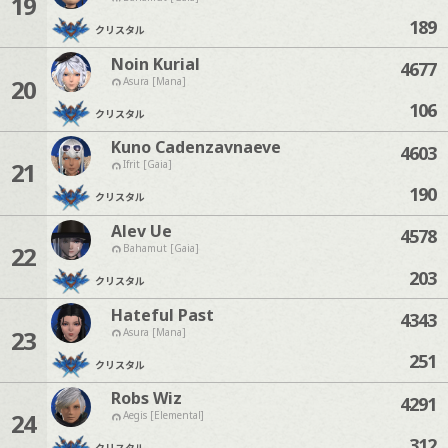
19
189
クリスタル
Noin Kurial
4677
20
Asura [Mana]
106
クリスタル
Kuno Cadenzavnaeve
4603
21
Ifrit [Gaia]
190
クリスタル
Alev Ue
4578
22
Bahamut [Gaia]
203
クリスタル
Hateful Past
4343
23
Asura [Mana]
251
クリスタル
Robs Wiz
4291
24
Aegis [Elemental]
312
クリスタル