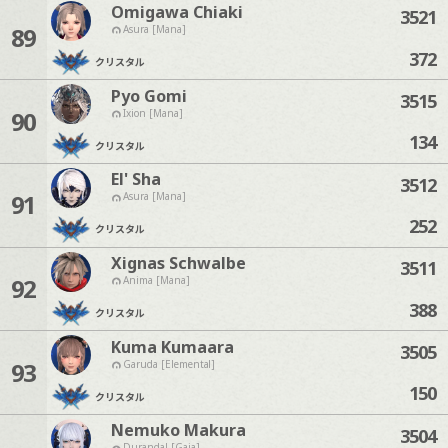
Omigawa Chiaki
3521
89
Asura [Mana]
372
クリスタル
Pyo Gomi
3515
90
Ixion [Mana]
134
クリスタル
El' Sha
3512
91
Asura [Mana]
252
クリスタル
Xignas Schwalbe
3511
92
Anima [Mana]
388
クリスタル
Kuma Kumaara
3505
93
Garuda [Elemental]
150
クリスタル
Nemuko Makura
3504
Durandal [Gaia]