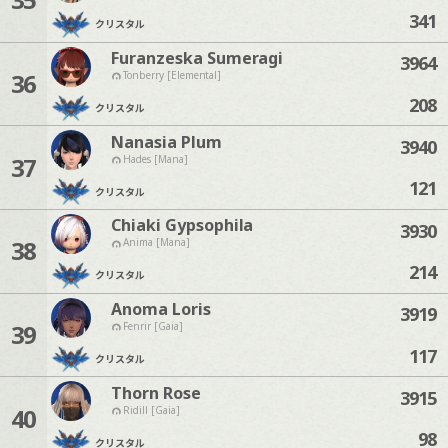
341
クリスタル
Furanzeska Sumeragi
3964
36
Tonberry [Elemental]
208
クリスタル
Nanasia Plum
3940
37
Hades [Mana]
121
クリスタル
Chiaki Gypsophila
3930
38
Anima [Mana]
214
クリスタル
Anoma Loris
3919
39
Fenrir [Gaia]
117
クリスタル
Thorn Rose
3915
40
Ridill [Gaia]
98
クリスタル