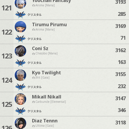
Yoochan Fantasy
3193
121
Anima [Mana]
285
クリスタル
Tirumu Pirumu
3169
122
Anima [Mana]
71
クリスタル
Coni Sz
3162
123
Chocobo [Mana]
163
クリスタル
Kyo Twilight
3155
124
Ifrit [Gaia]
232
クリスタル
Mikall Nikall
3147
125
Carbuncle [Elemental]
346
クリスタル
Diaz Tennn
3118
126
Ultima [Gaia]