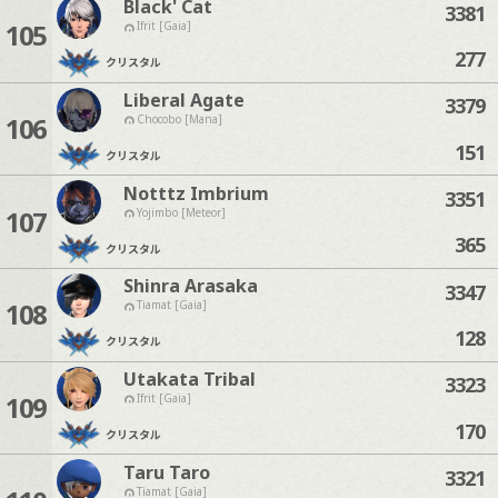
Black' Cat
3381
105
Ifrit [Gaia]
277
クリスタル
Liberal Agate
3379
106
Chocobo [Mana]
151
クリスタル
Notttz Imbrium
3351
107
Yojimbo [Meteor]
365
クリスタル
Shinra Arasaka
3347
108
Tiamat [Gaia]
128
クリスタル
Utakata Tribal
3323
109
Ifrit [Gaia]
170
クリスタル
Taru Taro
3321
Tiamat [Gaia]