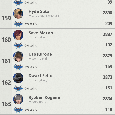
99
クリスタル
Hyde Suta
2890
159
Carbuncle [Elemental]
209
クリスタル
Save Metaru
2887
160
Titan [Mana]
102
クリスタル
Uto Kurone
2879
161
Ixion [Mana]
169
クリスタル
Dwarf Felix
2873
162
Titan [Mana]
151
クリスタル
Ryoken Kogami
2864
163
Asura [Mana]
118
クリスタル