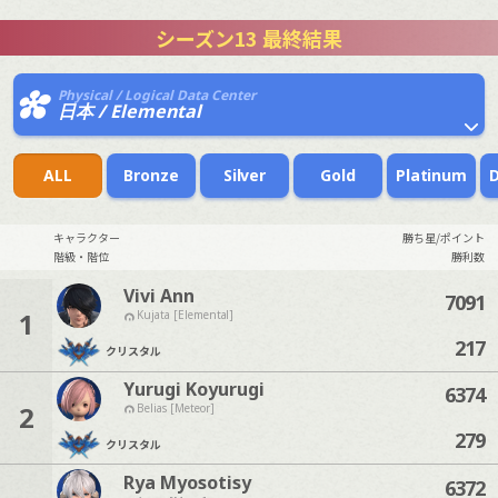
シーズン13 最終結果
Physical / Logical Data Center
日本 / Elemental
ALL
Bronze
Silver
Gold
Platinum
キャラクター
勝ち星/ポイント
階級・階位
勝利数
Vivi Ann
7091
1
Kujata [Elemental]
217
クリスタル
Yurugi Koyurugi
6374
2
Belias [Meteor]
279
クリスタル
Rya Myosotisy
6372