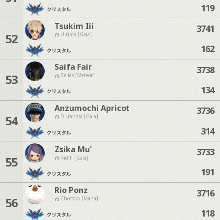
119
クリスタル
Tsukim Iii
3741
52
Ultima [Gaia]
162
クリスタル
Saifa Fair
3738
53
Belias [Meteor]
134
クリスタル
Anzumochi Apricot
3736
54
Durandal [Gaia]
314
クリスタル
Zsika Mu'
3733
55
Ridill [Gaia]
191
クリスタル
Rio Ponz
3716
56
Chocobo [Mana]
118
クリスタル