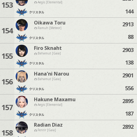
153
Aegis [Elemental]
144
クリスタル
Oikawa Toru
2913
154
Ramuh [Meteor]
88
クリスタル
Firo Sknaht
2903
155
Bahamut [Gaia]
138
クリスタル
Hana'ni Narou
2901
156
Bahamut [Gaia]
556
クリスタル
Hakune Maxamu
2895
157
Aegis [Elemental]
187
クリスタル
Radian Diaz
2892
158
Fenrir [Gaia]