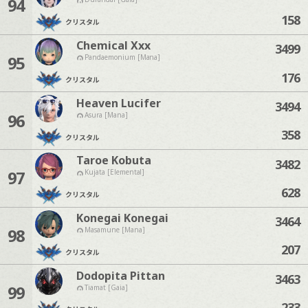
94
158
クリスタル
Chemical Xxx
3499
95
Pandaemonium [Mana]
176
クリスタル
Heaven Lucifer
3494
96
Asura [Mana]
358
クリスタル
Taroe Kobuta
3482
97
Kujata [Elemental]
628
クリスタル
Konegai Konegai
3464
98
Masamune [Mana]
207
クリスタル
Dodopita Pittan
3463
99
Tiamat [Gaia]
233