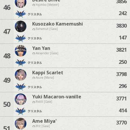
3856
46
Yojimbo [Meteor]
242
クリスタル
Kusozako Kamemushi
3830
47
Bahamut [Gaia]
147
クリスタル
Yan Yan
3821
48
Alexander [Gaia]
250
クリスタル
Kappi Scarlet
3798
49
Asura [Mana]
296
クリスタル
Yuki Macaron-vanille
3771
50
Ridill [Gaia]
414
クリスタル
Ame Miya'
3770
51
Ifrit [Gaia]