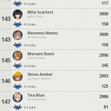
117
クリスタル
Mila Scarlett
3000
143
Ifrit [Gaia]
158
クリスタル
Nenemu Nemu
3000
143
Ultima [Gaia]
158
クリスタル
Morumi Rumi
2996
145
Fenrir [Gaia]
245
クリスタル
Shion Amber
2993
146
Unicorn [Meteor]
125
クリスタル
Tea Blue
2986
147
Ultima [Gaia]
81
クリスタル