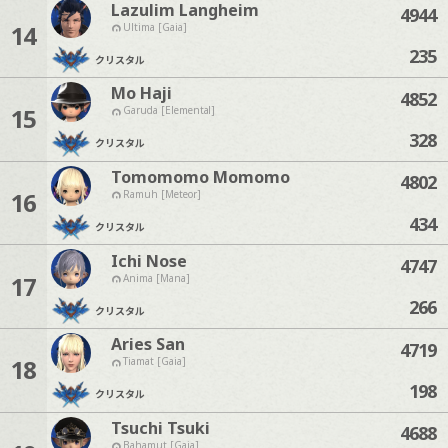
Lazulim Langheim
4944
14
Ultima [Gaia]
235
クリスタル
Mo Haji
4852
15
Garuda [Elemental]
328
クリスタル
Tomomomo Momomo
4802
16
Ramuh [Meteor]
434
クリスタル
Ichi Nose
4747
17
Anima [Mana]
266
クリスタル
Aries San
4719
18
Tiamat [Gaia]
198
クリスタル
Tsuchi Tsuki
4688
Bahamut [Gaia]