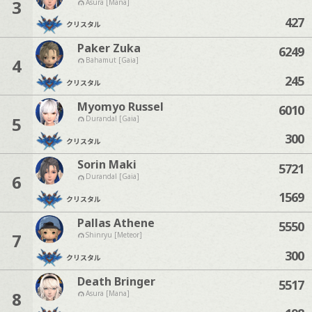
3
Asura [Mana]
427
クリスタル
Paker Zuka
6249
4
Bahamut [Gaia]
245
クリスタル
Myomyo Russel
6010
5
Durandal [Gaia]
300
クリスタル
Sorin Maki
5721
6
Durandal [Gaia]
1569
クリスタル
Pallas Athene
5550
7
Shinryu [Meteor]
300
クリスタル
Death Bringer
5517
8
Asura [Mana]