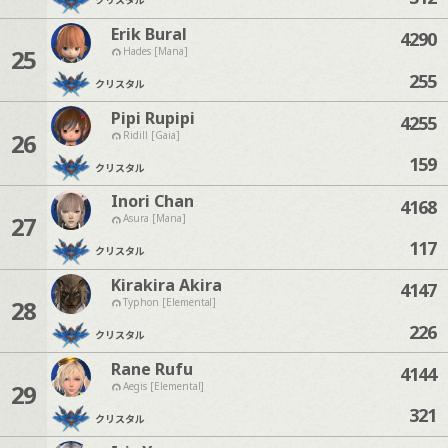
Erik Bural
4290
25
Hades [Mana]
255
クリスタル
Pipi Rupipi
4255
26
Ridill [Gaia]
159
クリスタル
Inori Chan
4168
27
Asura [Mana]
117
クリスタル
Kirakira Akira
4147
28
Typhon [Elemental]
226
クリスタル
Rane Rufu
4144
29
Aegis [Elemental]
321
クリスタル