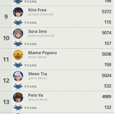
198
クリスタル
Kite Free
5372
9
Kujata [Elemental]
115
クリスタル
Sura Imo
5074
10
Atomos [Elemental]
157
クリスタル
Mame Poporu
5038
11
Ixion [Mana]
150
クリスタル
Shien Tia
5024
12
Ixion [Mana]
532
クリスタル
Pelo Ya
4989
13
Asura [Mana]
132
クリスタル