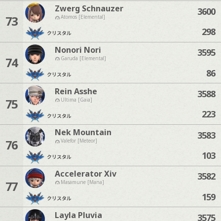
Zwerg Schnauzer
3600
73
Atomos [Elemental]
298
クリスタル
Nonori Nori
3595
74
Garuda [Elemental]
86
クリスタル
Rein Asshe
3588
75
Ultima [Gaia]
223
クリスタル
Nek Mountain
3583
76
Valefor [Meteor]
103
クリスタル
Accelerator Xiv
3582
77
Masamune [Mana]
159
クリスタル
Layla Pluvia
3575