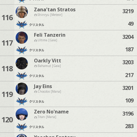
Zana'tan Stratos
3219
116
Shinryu [Meteor]
49
クリスタル
Feli Tanzerin
3204
117
Ultima [Gaia]
187
クリスタル
Oarkly Vitt
3203
118
Bahamut [Gaia]
217
クリスタル
Jay Eins
3201
119
Chocobo [Mana]
109
クリスタル
Zero No'name
3196
120
Titan [Mana]
283
クリスタル