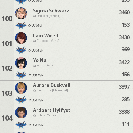
クリスタル
Sigma Schwarz
3460
100
Unicorn [Meteor]
153
クリスタル
Lain Wired
3430
101
Chocobo [Mana]
369
クリスタル
Yo Na
3422
102
Fenrir [Gaia]
156
クリスタル
Aurora Duskveil
3397
103
Carbuncle [Elemental]
285
クリスタル
Ardbert Hylfyst
3388
104
Belias [Meteor]
111
クリスタル