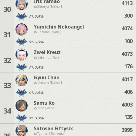
Iris Yamao
4113
30
Shinryu [Meteor]
300
クリスタル
Yumichin Nekoangel
4074
31
Chocobo [Mana]
100
クリスタル
Zwei Kreuz
4073
32
Bahamut [Gaia]
176
クリスタル
Gyuu Chan
4017
33
Unicorn [Meteor]
406
クリスタル
Samu Ko
4003
34
Ixion [Mana]
135
クリスタル
Satosan Fiftysix
3995
35
Typhon [Elemental]