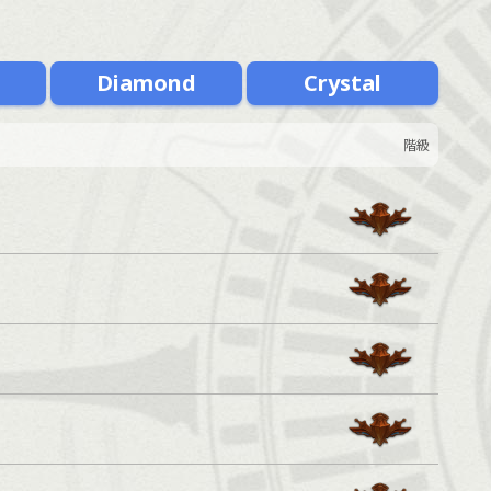
m
Diamond
Crystal
階級