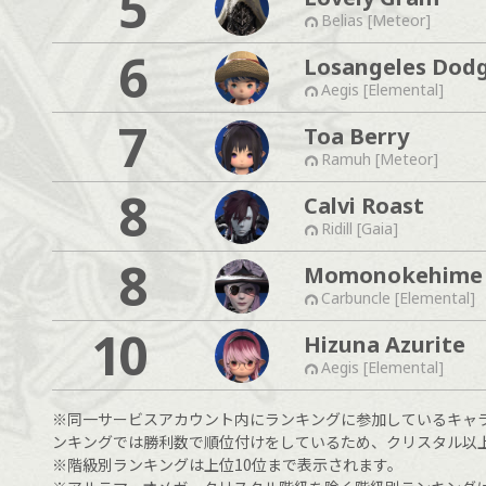
5
Belias [Meteor]
6
Losangeles Dod
Aegis [Elemental]
7
Toa Berry
Ramuh [Meteor]
8
Calvi Roast
Ridill [Gaia]
8
Momonokehime
Carbuncle [Elemental]
10
Hizuna Azurite
Aegis [Elemental]
※同一サービスアカウント内にランキングに参加しているキャ
ンキングでは勝利数で順位付けをしているため、クリスタル以
※階級別ランキングは上位10位まで表示されます。