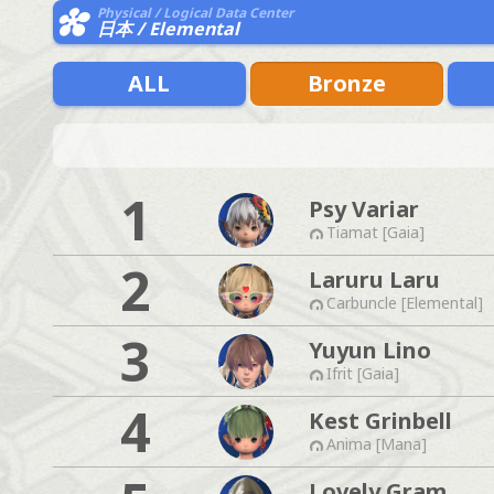
Physical / Logical Data Center
日本 / Elemental
ALL
Bronze
1
Psy Variar
Tiamat [Gaia]
2
Laruru Laru
Carbuncle [Elemental]
3
Yuyun Lino
Ifrit [Gaia]
4
Kest Grinbell
Anima [Mana]
Lovely Gram