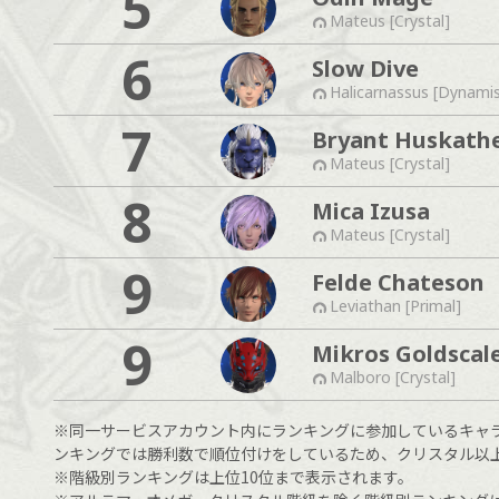
5
Mateus [Crystal]
6
Slow Dive
Halicarnassus [Dynami
7
Bryant Huskath
Mateus [Crystal]
8
Mica Izusa
Mateus [Crystal]
9
Felde Chateson
Leviathan [Primal]
9
Mikros Goldscal
Malboro [Crystal]
※同一サービスアカウント内にランキングに参加しているキャ
ンキングでは勝利数で順位付けをしているため、クリスタル以
※階級別ランキングは上位10位まで表示されます。