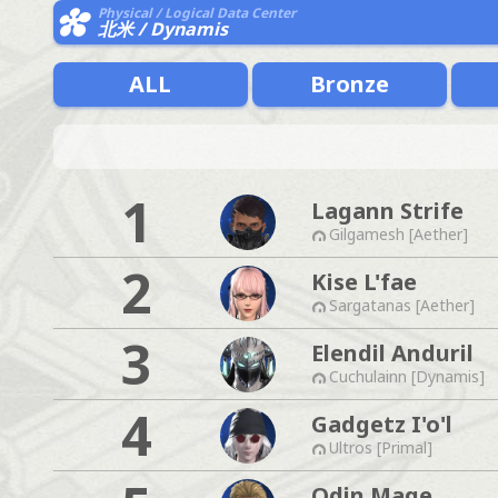
Physical / Logical Data Center
北米 / Dynamis
ALL
Bronze
1
Lagann Strife
Gilgamesh [Aether]
2
Kise L'fae
Sargatanas [Aether]
3
Elendil Anduril
Cuchulainn [Dynamis]
4
Gadgetz I'o'l
Ultros [Primal]
Odin Mage