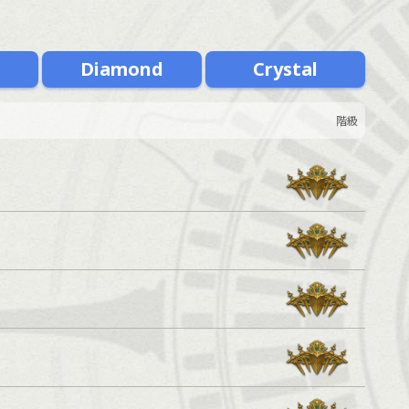
m
Diamond
Crystal
階級