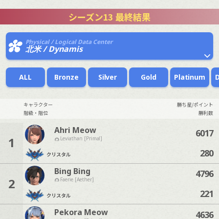
シーズン13 最終結果
Physical / Logical Data Center
北米 / Dynamis
ALL
Bronze
Silver
Gold
Platinum
キャラクター
勝ち星/ポイント
階級・階位
勝利数
Ahri Meow
6017
1
Leviathan [Primal]
280
クリスタル
Bing Bing
4796
2
Faerie [Aether]
221
クリスタル
Pekora Meow
4636