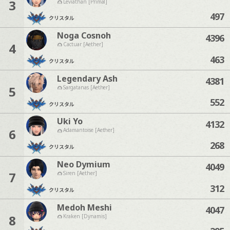
3
Leviathan [Primal]
497
クリスタル
Noga Cosnoh
4396
4
Cactuar [Aether]
463
クリスタル
Legendary Ash
4381
5
Sargatanas [Aether]
552
クリスタル
Uki Yo
4132
6
Adamantoise [Aether]
268
クリスタル
Neo Dymium
4049
7
Siren [Aether]
312
クリスタル
Medoh Meshi
4047
8
Kraken [Dynamis]