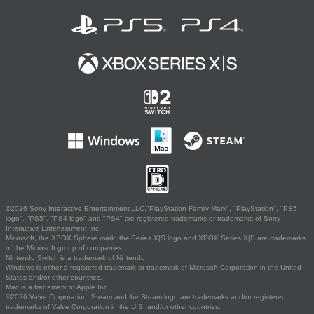
©2026 Sony Interactive Entertainment LLC."PlayStation Family Mark", "PlayStation", "PS5
logo", "PS5", "PS4 logo" and "PS4" are registered trademarks or trademarks of Sony
Interactive Entertainment Inc.
Microsoft, the XBOX Sphere mark, the Series X|S logo and XBOX Series X|S are trademarks
of the Microsoft group of companies.
Nintendo Switch is a trademark of Nintendo.
Windows is either a registered trademark or trademark of Microsoft Corporation in the United
States and/or other countries.
Mac is a trademark of Apple Inc.
©2026 Valve Corporation. Steam and the Steam logo are trademarks and/or registered
trademarks of Valve Corporation in the U.S. and/or other countries.