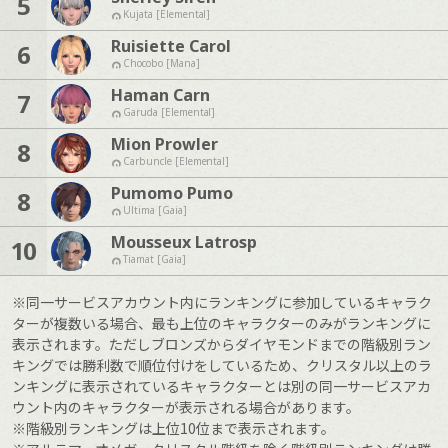
5
Kujata [Elemental]
Ruisiette Carol
6
Chocobo [Mana]
Haman Carn
7
Garuda [Elemental]
Mion Prowler
8
Carbuncle [Elemental]
Pumomo Pumo
8
Ultima [Gaia]
Mousseux Latrosp
10
Tiamat [Gaia]
※同一サービスアカウント内にランキングに参加しているキャラク
ターが複数いる場合、最も上位のキャラクターのみがランキングに
表示されます。ただしブロンズからダイヤモンドまでの階級別ラン
キングでは勝利数で順位付けをしているため、クリスタル以上のラ
ンキングに表示されているキャラクターとは別の同一サービスアカ
ウント内のキャラクターが表示される場合があります。
※階級別ランキングは上位10位まで表示されます。