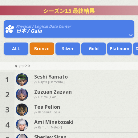
シーズン15 最終結果
Physical / Logical Data Center
日本 / Gaia
ALL
Bronze
Silver
Gold
Platinum
キャラクター
Seshi Yamato
1
Kujata [Elemental]
Zuzuan Zazaan
2
Ultima [Gaia]
Tea Pelion
3
Bahamut [Gaia]
Ami Minatozaki
4
Ramuh [Meteor]
Sherley Siren