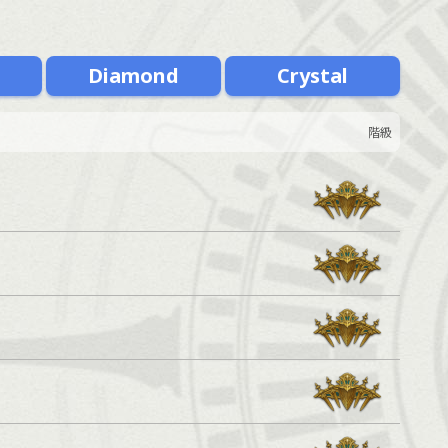
m
Diamond
Crystal
階級