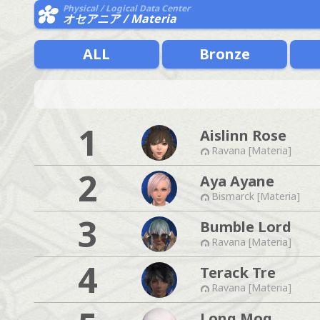
Physical / Logical Data Center
オセアニア / Materia
ALL
Bronze
1
Aislinn Rose
Ravana [Materia]
2
Aya Ayane
Bismarck [Materia]
3
Bumble Lord
Ravana [Materia]
4
Terack Tre
Ravana [Materia]
Long Mog