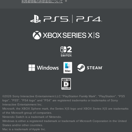
利用者情報の外部送信について
©2026 Sony Interactive Entertainment LLC."PlayStation Family Mark", "PlayStation", "PS5
logo", "PS5", "PS4 logo" and "PS4" are registered trademarks or trademarks of Sony
Interactive Entertainment Inc.
Microsoft, the XBOX Sphere mark, the Series X|S logo and XBOX Series X|S are trademarks
of the Microsoft group of companies.
Nintendo Switch is a trademark of Nintendo.
Windows is either a registered trademark or trademark of Microsoft Corporation in the United
States and/or other countries.
Mac is a trademark of Apple Inc.