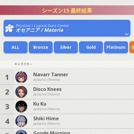
シーズン15 最終結果
Physical / Logical Data Center
オセアニア / Materia
ALL
Bronze
Silver
Gold
Platinum
キャラクター
Navarr Tanner
1
Sophia [Materia]
Disco Knees
2
Sophia [Materia]
Ku Ku
3
Sophia [Materia]
Shiki Hime
4
Sophia [Materia]
Goode Morning