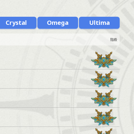
Crystal
Omega
Ultima
階級