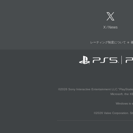
X
/
News
レーティング制度について
©2026 Sony Interactive Entertainment LLC."PlayStation
Microsoft, the 
Windows is e
©2026 Valve Corporation. St