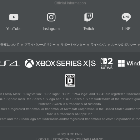
Official Information
YouTube
Instagram
Twitch
LINE
著作権について
プライバシーポリシー
サポートセンター
ライセンス
ルール＆ポリシー
 Family Mark", "PlayStation", "PS5 logo", "PS5", "PS4 logo" and "PS4" are registered trademark
XBOX Sphere mark, the Series X|S logo and XBOX Series X|S are trademarks of the Microsoft gro
Nintendo Switch is a trademark of Nintendo.
ither a registered trademark or trademark of Microsoft Corporation in the United States and/or oth
Mac is a trademark of Apple Inc.
eam and the Steam logo are trademarks and/or registered trademarks of Valve Corporation in the 
© SQUARE ENIX
LOGO ILLUSTRATION:© YOSHITAKA AMANO