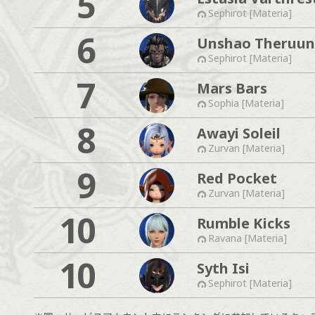
5
Sephirot [Materia]
6
Unshao Theruun
Sephirot [Materia]
7
Mars Bars
Sophia [Materia]
8
Awayi Soleil
Zurvan [Materia]
9
Red Pocket
Zurvan [Materia]
10
Rumble Kicks
Ravana [Materia]
10
Syth Isi
Sephirot [Materia]