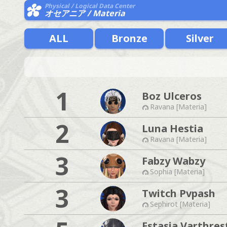
Physical / Logical Data Center
オセアニア / Materia
ALL
Bronze
Silver
1
Boz Ulceros
Ravana [Materia]
2
Luna Hestia
Ravana [Materia]
3
Fabzy Wabzy
Sophia [Materia]
3
Twitch Pvpash
Sephirot [Materia]
Estasia Varthres