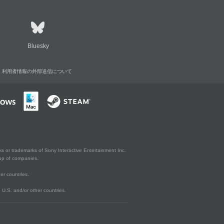
Bluesky
利用者情報の外部送信について
s or trademarks of Sony Interactive Entertainment Inc.
up of companies.
er countries.
U.S. and/or other countries.