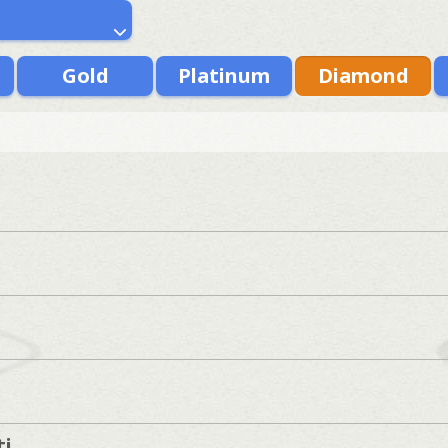
Gold
Platinum
Diamond
ti