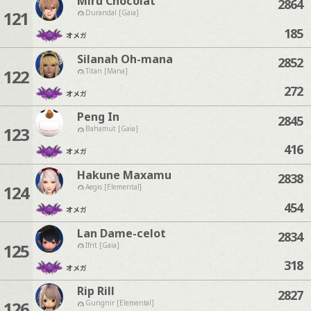
Miru Chocolat
2864
121
Durandal [Gaia]
185
オメガ
Silanah Oh-mana
2852
122
Titan [Mana]
272
オメガ
Peng In
2845
123
Bahamut [Gaia]
416
オメガ
Hakune Maxamu
2838
124
Aegis [Elemental]
454
オメガ
Lan Dame-celot
2834
125
Ifrit [Gaia]
318
オメガ
Rip Rill
2827
126
Gungnir [Elemental]