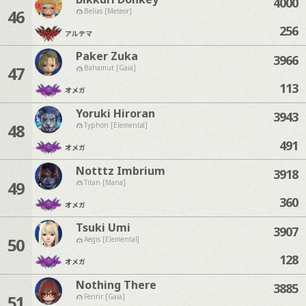
4000
46
Belias [Meteor]
256
アルテマ
Paker Zuka
3966
47
Bahamut [Gaia]
113
オメガ
Yoruki Hiroran
3943
48
Typhon [Elemental]
491
オメガ
Notttz Imbrium
3918
49
Titan [Mana]
360
オメガ
Tsuki Umi
3907
50
Aegis [Elemental]
128
オメガ
Nothing There
3885
51
Fenrir [Gaia]