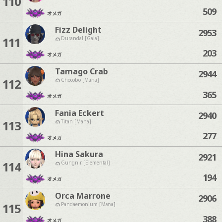
110
509
オメガ
Fizz Delight
2953
111
Durandal [Gaia]
203
オメガ
Tamago Crab
2944
112
Chocobo [Mana]
365
オメガ
Fania Eckert
2940
113
Titan [Mana]
277
オメガ
Hina Sakura
2921
114
Gungnir [Elemental]
194
オメガ
Orca Marrone
2906
115
Pandaemonium [Mana]
388
オメガ