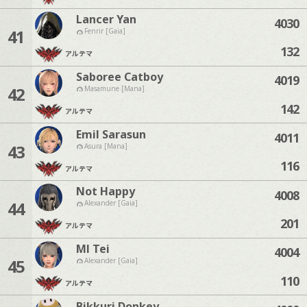
Lancer Yan
4030
41
Fenrir [Gaia]
132
アルテマ
Saboree Catboy
4019
42
Masamune [Mana]
142
アルテマ
Emil Sarasun
4011
43
Asura [Mana]
116
アルテマ
Not Happy
4008
44
Alexander [Gaia]
201
アルテマ
Ml Tei
4004
45
Alexander [Gaia]
110
アルテマ
Bikkuri Donkey