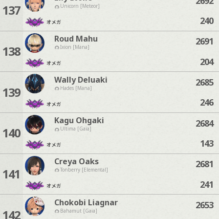
2692
137
Unicorn [Meteor]
240
オメガ
Roud Mahu
2691
138
Ixion [Mana]
204
オメガ
Wally Deluaki
2685
139
Hades [Mana]
246
オメガ
Kagu Ohgaki
2684
140
Ultima [Gaia]
143
オメガ
Creya Oaks
2681
141
Tonberry [Elemental]
241
オメガ
Chokobi Liagnar
2653
142
Bahamut [Gaia]