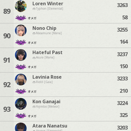
Loren Winter
3263
89
Typhon [Elemental]
58
オメガ
Nono Chip
3255
90
Masamune [Mana]
164
オメガ
Hateful Past
3237
91
Asura [Mana]
150
オメガ
Lavinia Rose
3233
92
Ridill [Gaia]
210
オメガ
Kon Ganajai
3224
93
Yojimbo [Meteor]
325
オメガ
Atara Nanatsu
3203
Atomos [Elemental]