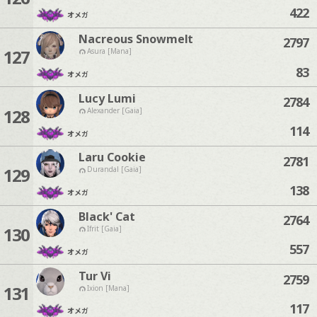
422
オメガ
Nacreous Snowmelt
2797
127
Asura [Mana]
83
オメガ
Lucy Lumi
2784
128
Alexander [Gaia]
114
オメガ
Laru Cookie
2781
129
Durandal [Gaia]
138
オメガ
Black' Cat
2764
130
Ifrit [Gaia]
557
オメガ
Tur Vi
2759
131
Ixion [Mana]
117
オメガ