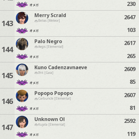
230
オメガ
Merry Scrald
2647
143
Belias [Meteor]
103
オメガ
Palo Negro
2617
144
Aegis [Elemental]
265
オメガ
Kuno Cadenzavnaeve
2609
145
Ifrit [Gaia]
85
オメガ
Popopo Popopo
2607
146
Carbuncle [Elemental]
81
オメガ
Unknown Ol
2592
147
Kujata [Elemental]
119
オメガ