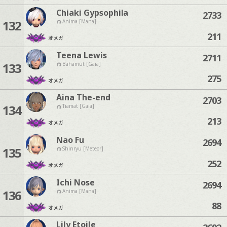
Chiaki Gypsophila
2733
132
Anima [Mana]
211
オメガ
Teena Lewis
2711
133
Bahamut [Gaia]
275
オメガ
Aina The-end
2703
134
Tiamat [Gaia]
213
オメガ
Nao Fu
2694
135
Shinryu [Meteor]
252
オメガ
Ichi Nose
2694
136
Anima [Mana]
88
オメガ
Lily Etoile