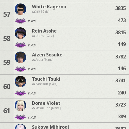
White Kagerou
3835
57
Ifrit [Gaia]
473
オメガ
Rein Asshe
3815
58
Ultima [Gaia]
149
オメガ
Aizen Sosuke
3782
59
Asura [Mana]
146
オメガ
Tsuchi Tsuki
3741
60
Bahamut [Gaia]
240
オメガ
Dome Violet
3723
61
Masamune [Mana]
389
オメガ
Sukoya Mihirogi
3692