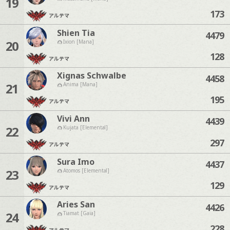
19
173
アルテマ
Shien Tia
4479
20
Ixion [Mana]
128
アルテマ
Xignas Schwalbe
4458
21
Anima [Mana]
195
アルテマ
Vivi Ann
4439
22
Kujata [Elemental]
297
アルテマ
Sura Imo
4437
23
Atomos [Elemental]
129
アルテマ
Aries San
4426
24
Tiamat [Gaia]
228
アルテマ