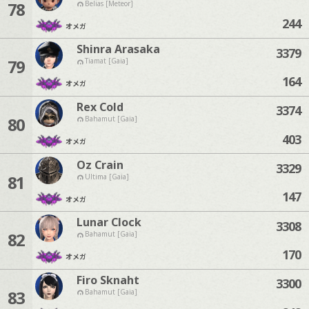
78
Belias [Meteor]
244
オメガ
Shinra Arasaka
3379
79
Tiamat [Gaia]
164
オメガ
Rex Cold
3374
80
Bahamut [Gaia]
403
オメガ
Oz Crain
3329
81
Ultima [Gaia]
147
オメガ
Lunar Clock
3308
82
Bahamut [Gaia]
170
オメガ
Firo Sknaht
3300
83
Bahamut [Gaia]