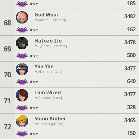
185
オメガ
God Moai
3482
68
Atomos [Elemental]
162
オメガ
Hatozo Ito
3478
69
Typhon [Elemental]
500
オメガ
Yan Yan
3477
70
Alexander [Gaia]
640
オメガ
Lain Wired
3477
71
Chocobo [Mana]
328
オメガ
Shion Amber
3465
72
Unicorn [Meteor]
150
オメガ