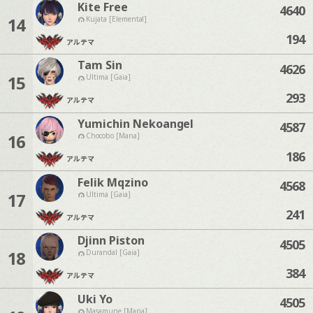
Kite Free
4640
14
Kujata [Elemental]
194
アルテマ
Tam Sin
4626
15
Ultima [Gaia]
293
アルテマ
Yumichin Nekoangel
4587
16
Chocobo [Mana]
186
アルテマ
Felik Mqzino
4568
17
Ultima [Gaia]
241
アルテマ
Djinn Piston
4505
18
Durandal [Gaia]
384
アルテマ
Uki Yo
4505
Masamune [Mana]