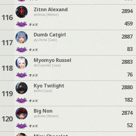
Zitnn Alexand
2894
116
Belias [Meteor]
459
オメガ
Dumb Catgirl
2887
117
Ultima [Gaia]
83
オメガ
Myomyo Russel
2883
118
Durandal [Gaia]
76
オメガ
Kyo Twilight
2880
119
Ifrit [Gaia]
182
オメガ
Big Non
2874
120
Belias [Meteor]
52
オメガ