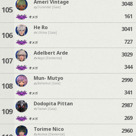
Ameri Vintage
3048
105
Durandal [Gaia]
161
オメガ
He Ro
3041
106
Ultima [Gaia]
727
オメガ
Adelbert Arde
3029
107
Aegis [Elemental]
344
オメガ
Mun- Mutyo
2990
108
Bahamut [Gaia]
341
オメガ
Dodopita Pittan
2987
109
Tiamat [Gaia]
269
オメガ
Torime Nico
2960
Atomos [Elemental]