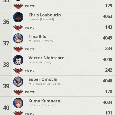
129
アルテマ
Chris Louboutin
4063
36
Kujata [Elemental]
143
アルテマ
Tina Rilu
4049
37
Garuda [Elemental]
234
アルテマ
Vector Nightcore
4048
38
Bahamut [Gaia]
242
アルテマ
Super Omochi
4046
39
Pandaemonium [Mana]
170
アルテマ
Kuma Kumaara
4034
40
Garuda [Elemental]
191
アルテマ