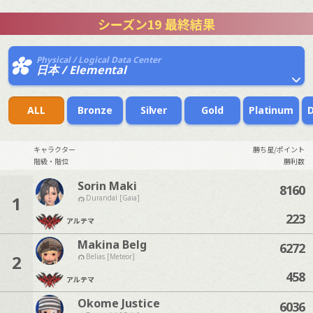
シーズン19 最終結果
Physical / Logical Data Center
日本 / Elemental
ALL
Bronze
Silver
Gold
Platinum
キャラクター
勝ち星/ポイント
階級・階位
勝利数
Sorin Maki
8160
1
Durandal [Gaia]
223
アルテマ
Makina Belg
6272
2
Belias [Meteor]
458
アルテマ
Okome Justice
6036