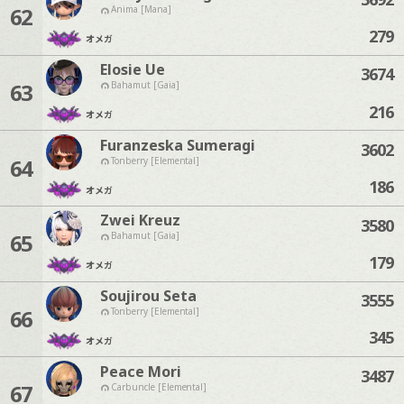
62
Anima [Mana]
279
オメガ
Elosie Ue
3674
63
Bahamut [Gaia]
216
オメガ
Furanzeska Sumeragi
3602
64
Tonberry [Elemental]
186
オメガ
Zwei Kreuz
3580
65
Bahamut [Gaia]
179
オメガ
Soujirou Seta
3555
66
Tonberry [Elemental]
345
オメガ
Peace Mori
3487
67
Carbuncle [Elemental]