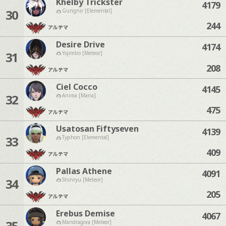
Khelby Trickster
4179
30
Gungnir [Elemental]
244
アルテマ
Desire Drive
4174
31
Yojimbo [Meteor]
208
アルテマ
Ciel Cocco
4145
32
Anima [Mana]
475
アルテマ
Usatosan Fiftyseven
4139
33
Typhon [Elemental]
409
アルテマ
Pallas Athene
4091
34
Shinryu [Meteor]
205
アルテマ
Erebus Demise
4067
35
Mandragora [Meteor]