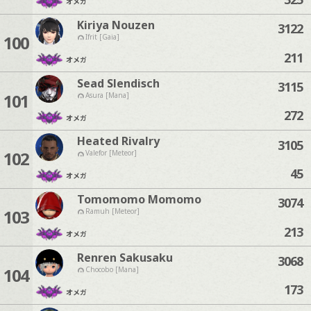
オメガ
Kiriya Nouzen
3122
100
Ifrit [Gaia]
211
オメガ
Sead Slendisch
3115
101
Asura [Mana]
272
オメガ
Heated Rivalry
3105
102
Valefor [Meteor]
45
オメガ
Tomomomo Momomo
3074
103
Ramuh [Meteor]
213
オメガ
Renren Sakusaku
3068
104
Chocobo [Mana]
173
オメガ