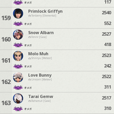
117
オメガ
Primlock Griffyn
2540
159
Tonberry [Elemental]
552
オメガ
Snow Albarn
2527
160
Fenrir [Gaia]
418
オメガ
Molo Muh
2523
161
Shinryu [Meteor]
242
オメガ
Love Bunny
2522
162
Unicorn [Meteor]
311
オメガ
Tarai Gemw
2517
163
Bahamut [Gaia]
310
オメガ