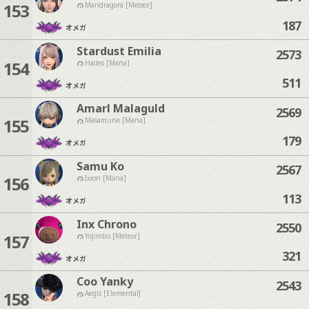
153
Mandragora [Meteor]
187
オメガ
Stardust Emilia
2573
154
Hades [Mana]
511
オメガ
Amarl Malaguld
2569
155
Masamune [Mana]
179
オメガ
Samu Ko
2567
156
Ixion [Mana]
113
オメガ
Inx Chrono
2550
157
Yojimbo [Meteor]
321
オメガ
Coo Yanky
2543
158
Aegis [Elemental]