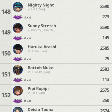
Nighty Night
2590
148
Ridill [Gaia]
273
オメガ
Sunny Stretch
2590
149
Tonberry [Elemental]
145
オメガ
Haruka Arashi
2585
150
Ultima [Gaia]
75
オメガ
Battoh Nuko
2583
151
Durandal [Gaia]
113
オメガ
Pipi Rupipi
2575
152
Ridill [Gaia]
250
オメガ
Deisia Touna
2574