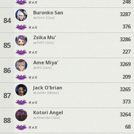
248
オメガ
Buronko San
3287
84
Fenrir [Gaia]
376
オメガ
Zsika Mu'
3286
85
Ridill [Gaia]
227
オメガ
Ame Miya'
3269
86
Ifrit [Gaia]
209
オメガ
Jack O'brian
3265
87
Valefor [Meteor]
373
オメガ
Kotori Angel
3264
88
Alexander [Gaia]
68
オメガ