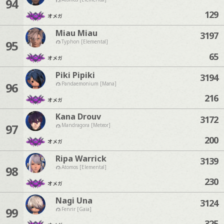
94
129
オメガ
Miau Miau
3197
95
Typhon [Elemental]
65
オメガ
Piki Pipiki
3194
96
Pandaemonium [Mana]
216
オメガ
Kana Drouv
3172
97
Mandragora [Meteor]
200
オメガ
Ripa Warrick
3139
98
Atomos [Elemental]
230
オメガ
Nagi Una
3124
99
Fenrir [Gaia]
325