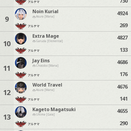
730
アルテマ
Noin Kurial
4924
9
Asura [Mana]
269
アルテマ
Extra Mage
4827
10
Garuda [Elemental]
133
アルテマ
Jay Eins
4686
11
Chocobo [Mana]
176
アルテマ
World Travel
4676
12
Asura [Mana]
141
アルテマ
Kageto Magatsuki
4655
13
Ultima [Gaia]
290
アルテマ