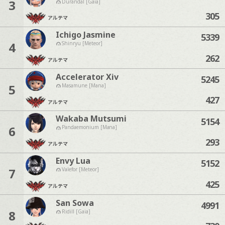
3
Durandal [Gaia]
305
アルテマ
Ichigo Jasmine
5339
4
Shinryu [Meteor]
262
アルテマ
Accelerator Xiv
5245
5
Masamune [Mana]
427
アルテマ
Wakaba Mutsumi
5154
6
Pandaemonium [Mana]
293
アルテマ
Envy Lua
5152
7
Valefor [Meteor]
425
アルテマ
San Sowa
4991
8
Ridill [Gaia]