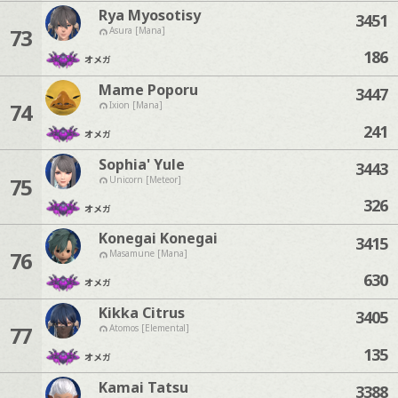
Rya Myosotisy
3451
73
Asura [Mana]
186
オメガ
Mame Poporu
3447
74
Ixion [Mana]
241
オメガ
Sophia' Yule
3443
75
Unicorn [Meteor]
326
オメガ
Konegai Konegai
3415
76
Masamune [Mana]
630
オメガ
Kikka Citrus
3405
77
Atomos [Elemental]
135
オメガ
Kamai Tatsu
3388