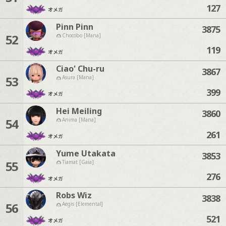
127
オメガ
Pinn Pinn
3875
52
Chocobo [Mana]
119
オメガ
Ciao' Chu-ru
3867
53
Asura [Mana]
399
オメガ
Hei Meiling
3860
54
Anima [Mana]
261
オメガ
Yume Utakata
3853
55
Tiamat [Gaia]
276
オメガ
Robs Wiz
3838
56
Aegis [Elemental]
521
オメガ