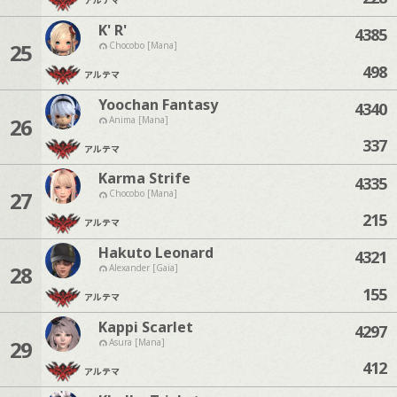
K' R'
4385
25
Chocobo [Mana]
498
アルテマ
Yoochan Fantasy
4340
26
Anima [Mana]
337
アルテマ
Karma Strife
4335
27
Chocobo [Mana]
215
アルテマ
Hakuto Leonard
4321
28
Alexander [Gaia]
155
アルテマ
Kappi Scarlet
4297
29
Asura [Mana]
412
アルテマ