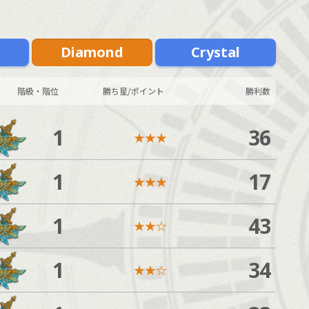
m
Diamond
Crystal
階級・階位
勝ち星/ポイント
勝利数
1
36
★
★
★
1
17
★
★
★
1
43
★
★
☆
1
34
★
★
☆