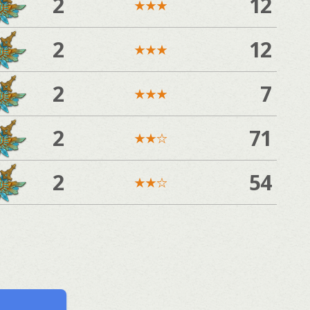
2
12
★
★
★
2
12
★
★
★
2
7
★
★
★
2
71
★
★
☆
2
54
★
★
☆