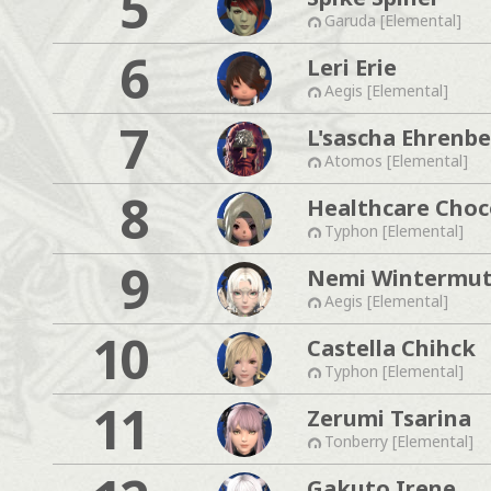
5
Garuda [Elemental]
6
Leri Erie
Aegis [Elemental]
7
L'sascha Ehrenb
Atomos [Elemental]
8
Healthcare Choc
Typhon [Elemental]
9
Nemi Wintermu
Aegis [Elemental]
10
Castella Chihck
Typhon [Elemental]
11
Zerumi Tsarina
Tonberry [Elemental]
Gakuto Irene