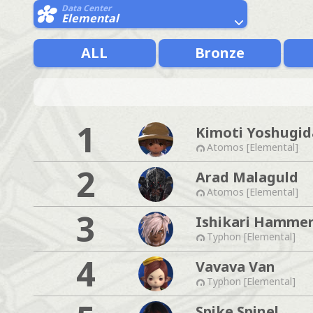
Data Center
Elemental
ALL
Bronze
1
Kimoti Yoshugid
Atomos [Elemental]
2
Arad Malaguld
Atomos [Elemental]
3
Ishikari Hamme
Typhon [Elemental]
4
Vavava Van
Typhon [Elemental]
Spike Spinel