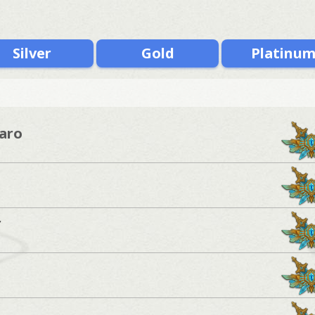
Silver
Gold
Platinu
aro
r