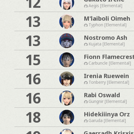
12
Aegis [Elemental]
13
M'laiboli Oimeh
Typhon [Elemental]
13
Nostromo Ash
Kujata [Elemental]
15
Fionn Flamecres
Carbuncle [Elemental]
16
Irenia Ruewein
Tonberry [Elemental]
16
Rabi Oswald
Gungnir [Elemental]
18
Hidekiiinya Orz
Garuda [Elemental]
Gaerradh Krisxis