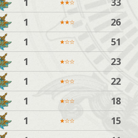
1
33
★
★
☆
1
26
★
★
☆
1
51
★
☆
☆
1
23
★
☆
☆
1
22
★
☆
☆
1
18
★
☆
☆
1
15
★
☆
☆