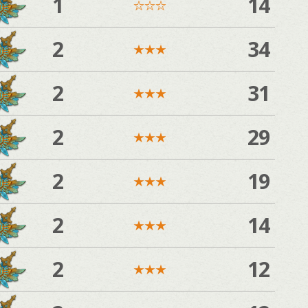
1
14
☆
☆
☆
2
34
★
★
★
2
31
★
★
★
2
29
★
★
★
2
19
★
★
★
2
14
★
★
★
2
12
★
★
★