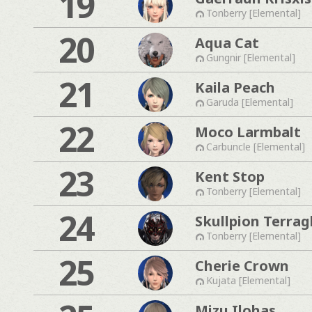
19
Tonberry [Elemental]
20
Aqua Cat
Gungnir [Elemental]
21
Kaila Peach
Garuda [Elemental]
22
Moco Larmbalt
Carbuncle [Elemental]
23
Kent Stop
Tonberry [Elemental]
24
Skullpion Terrag
Tonberry [Elemental]
25
Cherie Crown
Kujata [Elemental]
Mizu Ilohas