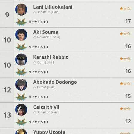
Lani Liliuokalani
★
☆
☆
9
Bahamut [Gaia]
17
ダイヤモンド
1
Aki Souma
★
☆
☆
10
Alexander [Gaia]
16
ダイヤモンド
1
Karashi Rabbit
★
☆
☆
10
Ridill [Gaia]
16
ダイヤモンド
1
Abokado Dodongo
★
☆
☆
12
Tiamat [Gaia]
15
ダイヤモンド
1
Caitsith Vll
★
☆
☆
13
Bahamut [Gaia]
12
ダイヤモンド
1
Yuppy Utopia
☆
☆
☆