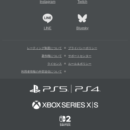
Instagram
Twitch
LINE
Bluesky
レーティング制度について
プライバシーポリシー
著作権について
サポートセンター
ライセンス
ルール＆ポリシー
利用者情報の外部送信について