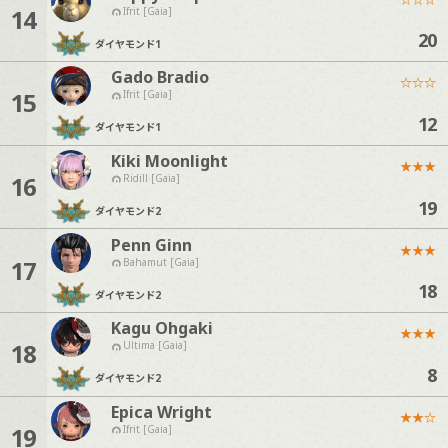
14
Ifrit [Gaia]
20
ダイヤモンド
1
Gado Bradio
☆
☆
☆
15
Ifrit [Gaia]
12
ダイヤモンド
1
Kiki Moonlight
★
★
★
16
Ridill [Gaia]
19
ダイヤモンド
2
Penn Ginn
★
★
★
17
Bahamut [Gaia]
18
ダイヤモンド
2
Kagu Ohgaki
★
★
★
18
Ultima [Gaia]
8
ダイヤモンド
2
Epica Wright
★
★
☆
19
Ifrit [Gaia]