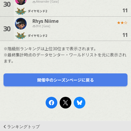
30
Alexander [Gaia]
11
ダイヤモンド
2
Rhys Niime
★
★
☆
30
Ifrit [Gaia]
11
ダイヤモンド
2
※階級別ランキングは上位30位まで表示されます。
※最終集計時点のデータセンター・ワールドリストを元に表示され
ます。
開催中のシーズンページに戻る
ランキングトップ