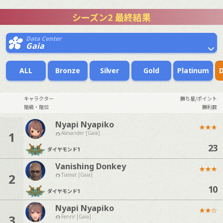
シーズン2 最終結果
Data Center
Gaia
ALL
Bronze
Silver
Gold
Platinum
キャラクター
勝ち星/ポイント
階級・階位
勝利数
Nyapi Nyapiko
★
★
★
1
Alexander [Gaia]
23
ダイヤモンド
1
Vanishing Donkey
★
★
★
2
Tiamat [Gaia]
10
ダイヤモンド
1
Nyapi Nyapiko
★
★
☆
3
Fenrir [Gaia]