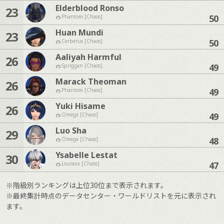
Elderblood Ronso
23
50
Phantom [Chaos]
Huan Mundi
23
50
Cerberus [Chaos]
Aaliyah Harmful
26
49
Spriggan [Chaos]
Marack Theoman
26
49
Phantom [Chaos]
Yuki Hisame
26
49
Omega [Chaos]
Luo Sha
29
48
Omega [Chaos]
Ysabelle Lestat
30
47
Louisoix [Chaos]
※階級別ランキングは上位30位まで表示されます。
※最終集計時点のデータセンター・ワールドリストを元に表示され
ます。