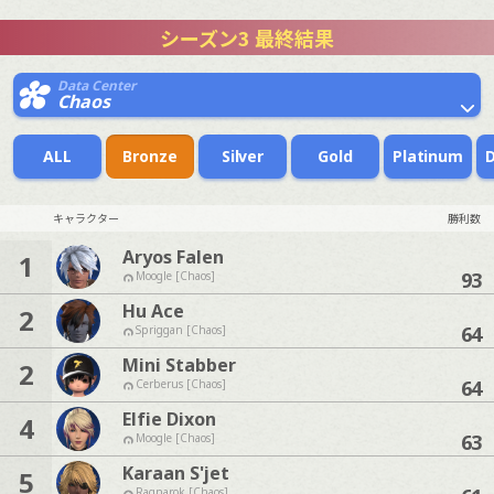
シーズン3 最終結果
Data Center
Chaos
ALL
Bronze
Silver
Gold
Platinum
キャラクター
勝利数
Aryos Falen
1
93
Moogle [Chaos]
Hu Ace
2
64
Spriggan [Chaos]
Mini Stabber
2
64
Cerberus [Chaos]
Elfie Dixon
4
63
Moogle [Chaos]
Karaan S'jet
5
Ragnarok [Chaos]