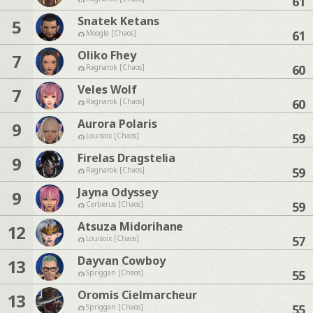
61
Snatek Ketans
5
61
Moogle [Chaos]
Oliko Fhey
7
60
Ragnarok [Chaos]
Veles Wolf
7
60
Ragnarok [Chaos]
Aurora Polaris
9
59
Louisoix [Chaos]
Firelas Dragstelia
9
59
Ragnarok [Chaos]
Jayna Odyssey
9
59
Cerberus [Chaos]
Atsuza Midorihane
12
57
Louisoix [Chaos]
Dayvan Cowboy
13
55
Spriggan [Chaos]
Oromis Cielmarcheur
13
55
Spriggan [Chaos]