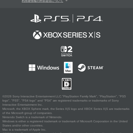
利用者情報の外部送信について
©2026 Sony Interactive Entertainment LLC."PlayStation Family Mark", "PlayStation", "PS5
logo", "PS5", "PS4 logo" and "PS4" are registered trademarks or trademarks of Sony
Interactive Entertainment Inc.
Microsoft, the XBOX Sphere mark, the Series X|S logo and XBOX Series X|S are trademarks
of the Microsoft group of companies.
Nintendo Switch is a trademark of Nintendo.
Windows is either a registered trademark or trademark of Microsoft Corporation in the United
States and/or other countries.
Mac is a trademark of Apple Inc.