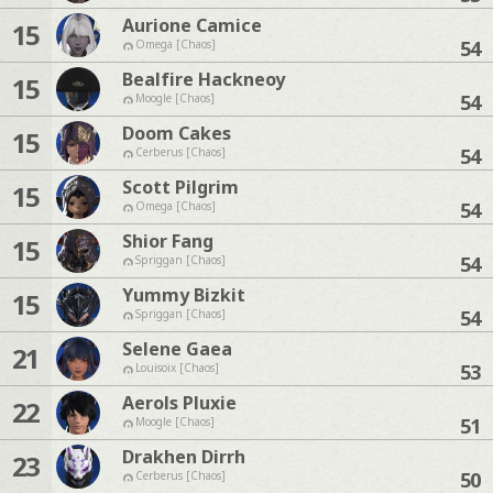
Aurione Camice
15
54
Omega [Chaos]
Bealfire Hackneoy
15
54
Moogle [Chaos]
Doom Cakes
15
54
Cerberus [Chaos]
Scott Pilgrim
15
54
Omega [Chaos]
Shior Fang
15
54
Spriggan [Chaos]
Yummy Bizkit
15
54
Spriggan [Chaos]
Selene Gaea
21
53
Louisoix [Chaos]
Aerols Pluxie
22
51
Moogle [Chaos]
Drakhen Dirrh
23
50
Cerberus [Chaos]