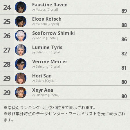
Faustine Raven
24
89
Mateus [Crystal]
Eloza Ketsch
25
88
Malboro [Crystal]
Soxforrow Shimiki
26
86
Goblin [Crystal]
Lumine Tyris
27
82
Balmung [Crystal]
Verrine Mercer
28
81
Balmung [Crystal]
Hori San
29
80
Zalera [Crystal]
Xeyr Aea
29
80
Diabolos [Crystal]
※階級別ランキングは上位30位まで表示されます。
※最終集計時点のデータセンター・ワールドリストを元に表示され
ます。