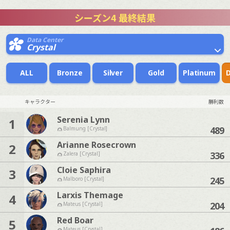
シーズン4 最終結果
Data Center
Crystal
ALL
Bronze
Silver
Gold
Platinum
キャラクター
勝利数
Serenia Lynn
1
489
Balmung [Crystal]
Arianne Rosecrown
2
336
Zalera [Crystal]
Cloie Saphira
3
245
Malboro [Crystal]
Larxis Themage
4
204
Mateus [Crystal]
Red Boar
5
Mateus [Crystal]