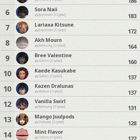
186
Sora Naii
6
183
Brynhildr [Crystal]
Lariaxa Kitsune
7
172
Brynhildr [Crystal]
Akh Mourn
8
164
Balmung [Crystal]
Bree Valentine
9
160
Goblin [Crystal]
Kaede Kasukabe
10
137
Goblin [Crystal]
Kazen Dralunas
10
137
Mateus [Crystal]
Vanilla Swirl
12
131
Balmung [Crystal]
Mango Juulpods
13
128
Diabolos [Crystal]
Mint Flavor
14
122
Goblin [Crystal]