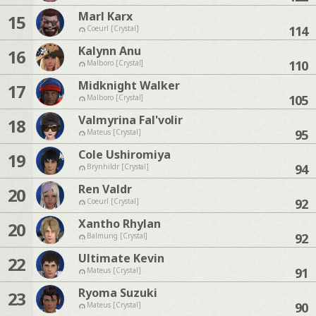
Marl Karx
15
114
Coeurl [Crystal]
Kalynn Anu
16
110
Malboro [Crystal]
Midknight Walker
17
105
Malboro [Crystal]
Valmyrina Fal'volir
18
95
Mateus [Crystal]
Cole Ushiromiya
19
94
Brynhildr [Crystal]
Ren Valdr
20
92
Coeurl [Crystal]
Xantho Rhylan
20
92
Balmung [Crystal]
Ultimate Kevin
22
91
Mateus [Crystal]
Ryoma Suzuki
23
90
Mateus [Crystal]