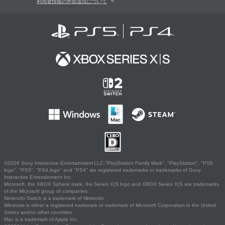
利用者情報の外部送信について
©2026 Sony Interactive Entertainment LLC."PlayStation Family Mark", "PlayStation", "PS5
logo", "PS5", "PS4 logo" and "PS4" are registered trademarks or trademarks of Sony
Interactive Entertainment Inc.
Microsoft, the XBOX Sphere mark, the Series X|S logo and XBOX Series X|S are trademarks
of the Microsoft group of companies.
Nintendo Switch is a trademark of Nintendo.
Windows is either a registered trademark or trademark of Microsoft Corporation in the United
States and/or other countries.
Mac is a trademark of Apple Inc.