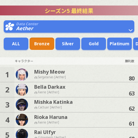
シーズン5 最終結果
Data Center
Aether
ALL
Bronze
Silver
Gold
Platinum
キャラクター
勝利数
Mishy Meow
1
80
Sargatanas [Aether]
Bella Darkax
2
63
Faerie [Aether]
Mishka Katinka
3
62
Cactuar [Aether]
Rioka Haruna
4
61
Faerie [Aether]
Rai Ulfyr
5
Gilgamesh [Aether]