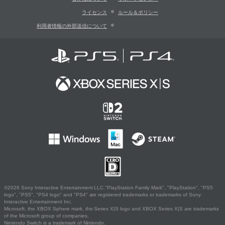
ライセンス
ルール＆ポリシー
利用者情報の外部送信について
©2026 Sony Interactive Entertainment LLC."PlayStation Family Mark", "PlayStation", "PS5
logo", "PS5", "PS4 logo" and "PS4" are registered trademarks or trademarks of Sony
Interactive Entertainment Inc.
Microsoft, the XBOX Sphere mark, the Series X|S logo and XBOX Series X|S are trademarks
of the Microsoft group of companies.
Nintendo Switch is a trademark of Nintendo.