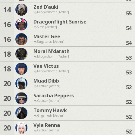
Zed D'auki
14
55
Midgardsormr [Aether]
Draegonflight Sunrise
16
54
Siren [Aether]
Mister Gee
16
54
Sargatanas [Aether]
Noral N'darath
18
53
Midgardsormr [Aether]
Vae Victus
18
53
Midgardsormr [Aether]
Muad Dibb
20
52
Cactuar [Aether]
Saracha Peppers
20
52
Cactuar [Aether]
Tommy Hawk
20
52
Gilgamesh [Aether]
Vyla Renna
20
52
Cactuar [Aether]