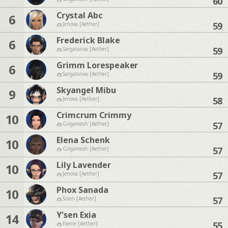
60
Crystal Abc
6
59
Jenova [Aether]
Frederick Blake
6
59
Sargatanas [Aether]
Grimm Lorespeaker
6
59
Sargatanas [Aether]
Skyangel Mibu
9
58
Jenova [Aether]
Crimcrum Crimmy
10
57
Gilgamesh [Aether]
Elena Schenk
10
57
Gilgamesh [Aether]
Lily Lavender
10
57
Jenova [Aether]
Phox Sanada
10
57
Siren [Aether]
Y'sen Exia
14
55
Faerie [Aether]