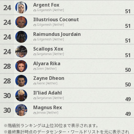
Argent Fox
24
51
Gilgamesh [Aether]
Illustrious Coconut
24
51
Gilgamesh [Aether]
Raimundus Jourdain
24
51
Gilgamesh [Aether]
Scallops Xox
24
51
Sargatanas [Aether]
Alyara Rika
28
50
Siren [Aether]
Zayne Dheon
28
50
Faerie [Aether]
Il'liad Adahl
30
49
Sargatanas [Aether]
Magnus Rex
30
49
Jenova [Aether]
※階級別ランキングは上位30位まで表示されます。
※最終集計時点のデータセンター・ワールドリストを元に表示され