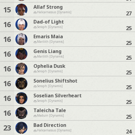
Allaf Strong
15
27
Halicarnassus [Dynamis]
Dad-of Light
16
25
Seraph [Dynamis]
Emaris Maia
16
25
Marilith [Dynamis]
Genis Liang
16
25
Marilith [Dynamis]
Ophelia Dusk
16
25
Seraph [Dynamis]
Sonelius Shiftshot
16
25
Seraph [Dynamis]
Soselian Silverheart
16
25
Seraph [Dynamis]
Taleicha Tale
16
25
Maduin [Dynamis]
Bad Direction
23
24
Halicarnassus [Dynamis]