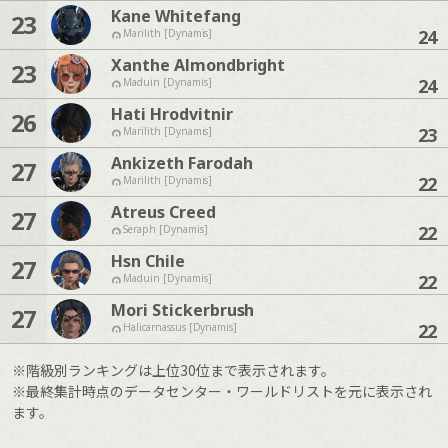
Kane Whitefang
23
24
Marilith [Dynamis]
Xanthe Almondbright
23
24
Maduin [Dynamis]
Hati Hrodvitnir
26
23
Marilith [Dynamis]
Ankizeth Farodah
27
22
Marilith [Dynamis]
Atreus Creed
27
22
Seraph [Dynamis]
Hsn Chile
27
22
Maduin [Dynamis]
Mori Stickerbrush
27
22
Halicarnassus [Dynamis]
※階級別ランキングは上位30位まで表示されます。
※最終集計時点のデータセンター・ワールドリストを元に表示され
ます。