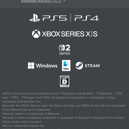
利用者情報の外部送信について
©2026 Sony Interactive Entertainment LLC."PlayStation Family Mark", "PlayStation", "PS5
logo", "PS5", "PS4 logo" and "PS4" are registered trademarks or trademarks of Sony
Interactive Entertainment Inc.
Microsoft, the XBOX Sphere mark, the Series X|S logo and XBOX Series X|S are trademarks
of the Microsoft group of companies.
Nintendo Switch is a trademark of Nintendo.
Windows is either a registered trademark or trademark of Microsoft Corporation in the United
States and/or other countries.
Mac is a trademark of Apple Inc.