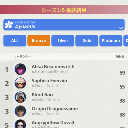
シーズン5 最終結果
Data Center
Dynamis
ALL
Bronze
Silver
Gold
Platinum
キャラクター
勝利数
Alisa Bosconovitch
1
59
Halicarnassus [Dynamis]
Saphira Everain
2
55
Seraph [Dynamis]
Blind Bau
3
38
Maduin [Dynamis]
Origin Dragonsspine
3
38
Seraph [Dynamis]
Angrypillow Duvall
5
Marilith [Dynamis]