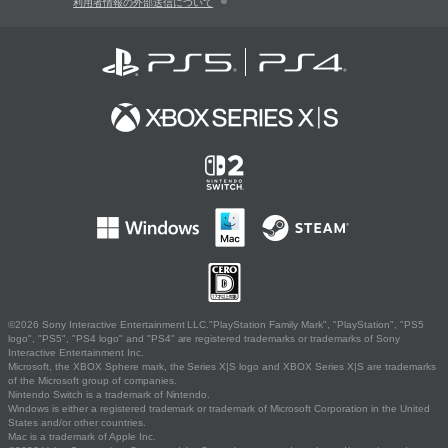
利用者情報の外部送信について
©2026 Sony Interactive Entertainment LLC."PlayStation Family Mark", "PlayStation", "PS5
logo", "PS5", "PS4 logo" and "PS4" are registered trademarks or trademarks of Sony
Interactive Entertainment Inc.
Microsoft, the XBOX Sphere mark, the Series X|S logo and XBOX Series X|S are trademarks
of the Microsoft group of companies.
Nintendo Switch is a trademark of Nintendo.
Windows is either a registered trademark or trademark of Microsoft Corporation in the United
States and/or other countries.
Mac is a trademark of Apple Inc.