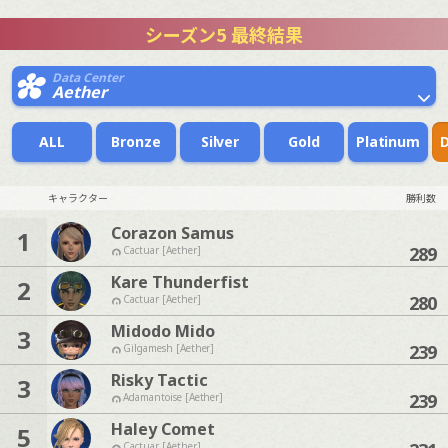
シーズン5 最終結果
Data Center
Aether
ALL
Bronze
Silver
Gold
Platinum
キャラクター
勝利数
Corazon Samus
1
289
Cactuar [Aether]
Kare Thunderfist
2
280
Cactuar [Aether]
Midodo Mido
3
239
Gilgamesh [Aether]
Risky Tactic
3
239
Adamantoise [Aether]
Haley Comet
5
Cactuar [Aether]