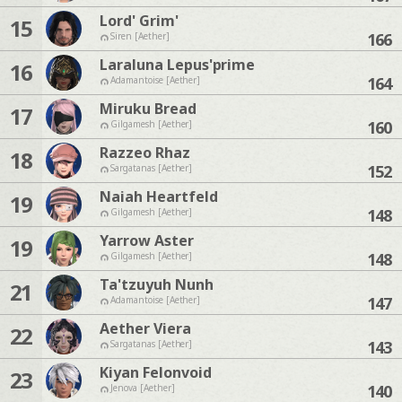
Lord' Grim'
15
166
Siren [Aether]
Laraluna Lepus'prime
16
164
Adamantoise [Aether]
Miruku Bread
17
160
Gilgamesh [Aether]
Razzeo Rhaz
18
152
Sargatanas [Aether]
Naiah Heartfeld
19
148
Gilgamesh [Aether]
Yarrow Aster
19
148
Gilgamesh [Aether]
Ta'tzuyuh Nunh
21
147
Adamantoise [Aether]
Aether Viera
22
143
Sargatanas [Aether]
Kiyan Felonvoid
23
140
Jenova [Aether]