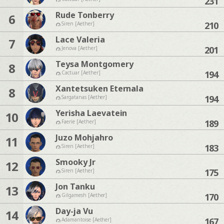
231
Rude Tonberry
6
210
Siren [Aether]
Lace Valeria
7
201
Jenova [Aether]
Teysa Montgomery
8
194
Cactuar [Aether]
Xantetsuken Eternala
8
194
Sargatanas [Aether]
Yerisha Laevatein
10
189
Faerie [Aether]
Juzo Mohjahro
11
183
Siren [Aether]
Smooky Jr
12
175
Siren [Aether]
Jon Tanku
13
170
Gilgamesh [Aether]
Day-ja Vu
14
167
Adamantoise [Aether]