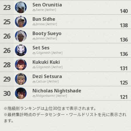
Sen Orunitia
23
140
Faerie [Aether]
Bun Sidhe
25
138
Jenova [Aether]
Booty Sueyo
26
136
Jenova [Aether]
Set Ses
26
136
Gilgamesh [Aether]
Kukuki Kuki
28
131
Gilgamesh [Aether]
Dezi Setsura
29
125
Cactuar [Aether]
Nicholas Nightshade
30
121
Midgardsormr [Aether]
※階級別ランキングは上位30位まで表示されます。
※最終集計時点のデータセンター・ワールドリストを元に表示され
ます。