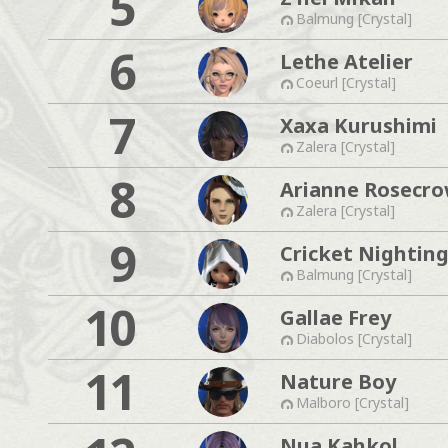
5
Balmung [Crystal]
6
Lethe Atelier
Coeurl [Crystal]
7
Xaxa Kurushimi
Zalera [Crystal]
8
Arianne Rosecr
Zalera [Crystal]
9
Cricket Nighting
Balmung [Crystal]
10
Gallae Frey
Diabolos [Crystal]
11
Nature Boy
Malboro [Crystal]
Nua Kahkol