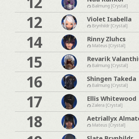
12
Balmung [Crystal]
12
Violet Isabella
Brynhildr [Crystal]
14
Rinny Zluhcs
Mateus [Crystal]
15
Revarik Valanthi
Balmung [Crystal]
16
Shingen Takeda
Balmung [Crystal]
17
Ellis Whitewood
Zalera [Crystal]
18
Aetriallyx Alma
Mateus [Crystal]
Slate Brynhildr