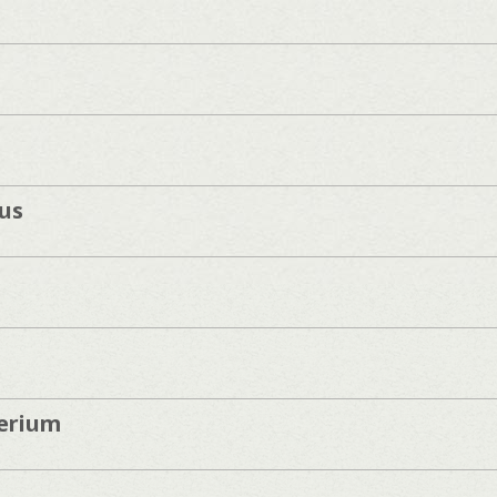
us
terium