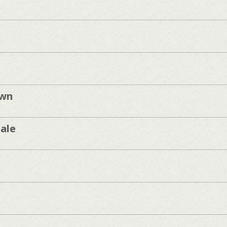
own
ale