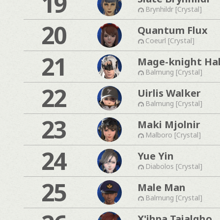
19
Brynhildr [Crystal]
20
Quantum Flux
Coeurl [Crystal]
21
Mage-knight Hal
Balmung [Crystal]
22
Uirlis Walker
Balmung [Crystal]
23
Maki Mjolnir
Malboro [Crystal]
24
Yue Yin
Diabolos [Crystal]
25
Male Man
Balmung [Crystal]
X'ihpa Taialgho