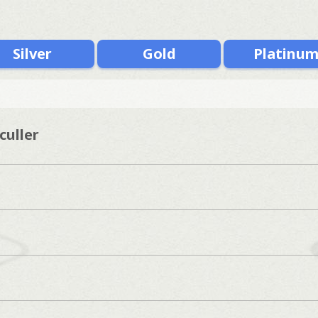
Silver
Gold
Platinu
culler