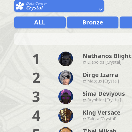
Data Center
Crystal
ALL
Bronze
1
Nathanos Blight
Diabolos [Crystal]
2
Dirge Izarra
Mateus [Crystal]
3
Sima Deviyous
Brynhildr [Crystal]
4
King Versace
Zalera [Crystal]
Z'hei Mikah