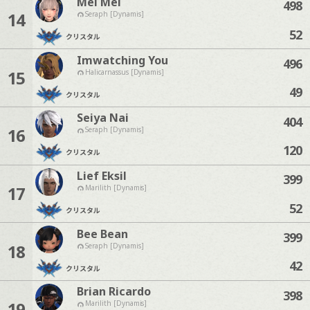
Mei Mei
498
14
Seraph [Dynamis]
52
クリスタル
Imwatching You
496
15
Halicarnassus [Dynamis]
49
クリスタル
Seiya Nai
404
16
Seraph [Dynamis]
120
クリスタル
Lief Eksil
399
17
Marilith [Dynamis]
52
クリスタル
Bee Bean
399
18
Seraph [Dynamis]
42
クリスタル
Brian Ricardo
398
19
Marilith [Dynamis]