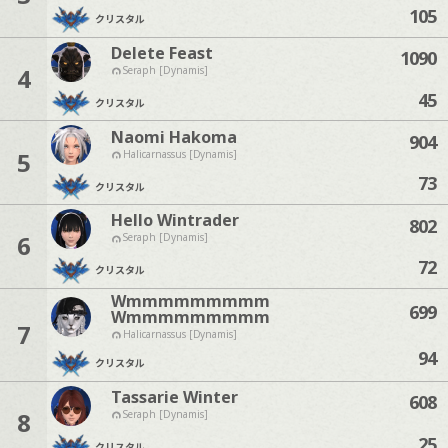
105
クリスタル
Delete Feast
1090
4
Seraph [Dynamis]
45
クリスタル
Naomi Hakoma
904
5
Halicarnassus [Dynamis]
73
クリスタル
Hello Wintrader
802
6
Seraph [Dynamis]
72
クリスタル
Wmmmmmmmmm
699
Wmmmmmmmmm
7
Halicarnassus [Dynamis]
94
クリスタル
Tassarie Winter
608
8
Seraph [Dynamis]
25
クリスタル