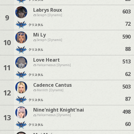
Labrys Roux
603
9
Seraph [Dynamis]
72
クリスタル
Mi Ly
590
10
Seraph [Dynamis]
88
クリスタル
Love Heart
513
11
Halicarnassus [Dynamis]
62
クリスタル
Cadence Cantus
503
12
Marilith [Dynamis]
87
クリスタル
Nine'night Knight'nai
498
13
Halicarnassus [Dynamis]
60
クリスタル