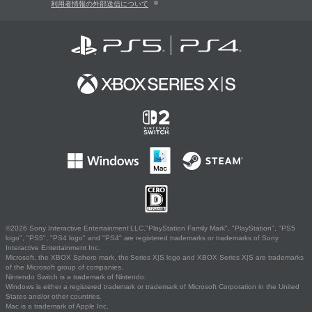
利用者情報の外部送信について
©2026 Sony Interactive Entertainment LLC."PlayStation Family Mark", "PlayStation", "PS5
logo", "PS5", "PS4 logo" and "PS4" are registered trademarks or trademarks of Sony
Interactive Entertainment Inc.
Microsoft, the XBOX Sphere mark, the Series X|S logo and XBOX Series X|S are trademarks
of the Microsoft group of companies.
Nintendo Switch is a trademark of Nintendo.
Windows is either a registered trademark or trademark of Microsoft Corporation in the United
States and/or other countries.
Mac is a trademark of Apple Inc.