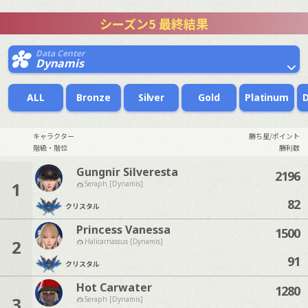
シーズン5 最終結果
Data Center
Dynamis
ALL
Bronze
Silver
Gold
Platinum
キャラクター
勝ち星/ポイント
階級・階位
勝利数
Gungnir Silveresta
2196
1
Seraph [Dynamis]
82
クリスタル
Princess Vanessa
1500
2
Halicarnassus [Dynamis]
91
クリスタル
Hot Carwater
1280
3
Seraph [Dynamis]